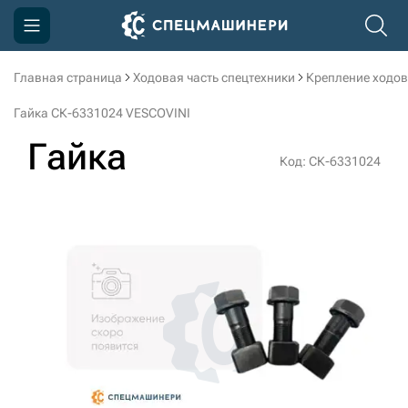
Главная страница
Ходовая часть спецтехники
Крепление ходов
Компания
Гайка СК-6331024 VESCOVINI
Акции
Гайка
Код: СК-6331024
Доставка и оплата
Информация
Контакты
3D тур по производству
3D тур по складам
sksale@skdst.ru