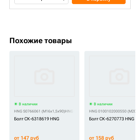
Похожие товары
В наличии
В наличии
HNG S0766061 (M16x1,5x90)
HNG S0766066
HNG 0100102000550 (M20x2
HNG S0766066 (M16x1,5x9
Болт СК-6318619 HNG
Болт СК-6270773 HNG
от 147 руб
от 158 руб