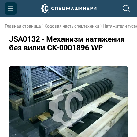
Главная страница
Ходовая часть спецтехники
Натяжители гусе
Компания
JSA0132 - Механизм натяжения
Акции
без вилки СК-0001896 WP
Доставка и оплата
Информация
Контакты
3D тур по производству
3D тур по складам
sksale@skdst.ru