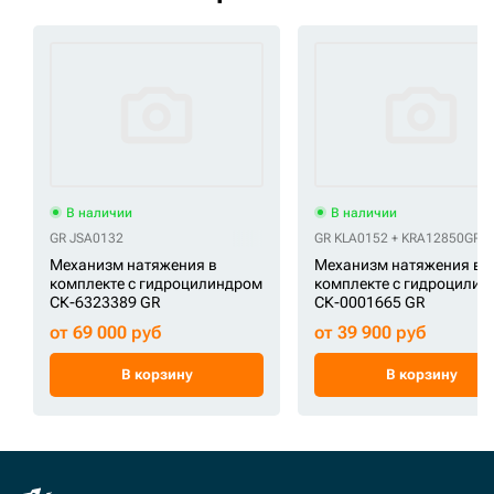
В наличии
В наличии
GR JSA0132
GR KLA0152 + KRA12850
GR K
Механизм натяжения в
Механизм натяжения в
комплекте с гидроцилиндром
комплекте с гидроцили
СК-6323389 GR
СК-0001665 GR
от 69 000 руб
от 39 900 руб
В корзину
В корзину