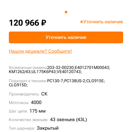
+7 (499) 394-50-93
120 966 ₽
Уточнить наличие
Уточнить наличие
Нашли дешевле? Сообщите!
Возможные замены
203-32-00230;
E4012701M00043;
KM1262/43;
UL175K6P43;
VE40120743;
Подходит к технике:
PC130-7;
PC138US-2;
CLG915E;
CLG915D;
СК
Производитель:
4000
Моточасы:
175 мм
Шаг цепи:
43 звеньев (43L)
Количество звеньев:
Закрытый
Тип шарнира: