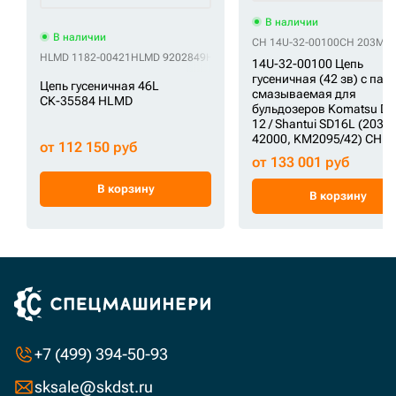
В наличии
В наличии
CH 14U-32-00100
CH 203MM
HLMD 1182-00421
HLMD 9202849
HLMD 9248706
HLMD 9271970
HLMD E
14U-32-00100 Цепь
гусеничная (42 зв) с пал
Цепь гусеничная 46L
смазываемая для
СК-35584 HLMD
бульдозеров Komatsu D6
12 / Shantui SD16L (203
42000, KM2095/42) CH
от 112 150 руб
от 133 001 руб
В корзину
В корзину
+7 (499) 394-50-93
sksale@skdst.ru