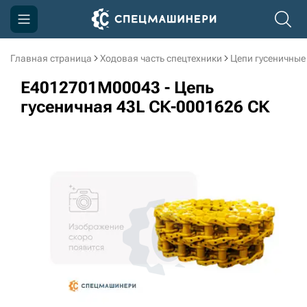
Главная страница
Ходовая часть спецтехники
Цепи гусеничные
Компания
E4012701M00043 - Цепь
Акции
гусеничная 43L СК-0001626 СК
Доставка и оплата
Информация
Контакты
3D тур по производству
3D тур по складам
sksale@skdst.ru