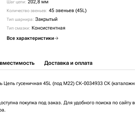
202,8 мм
Шаг цепи:
45 звеньев (45L)
Количество звеньев:
Закрытый
Тип шарнира:
Консистентная
Тип смазки:
Все характеристики
вместимость
Доставка и оплата
 Цепь гусеничная 45L (под M22) СК-0034933 СК (каталожны
ступна покупка под заказ. Для удобного поиска по сайту 
ра.