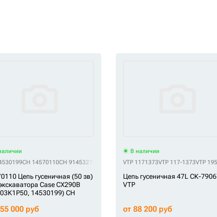
наличии
В наличии
4530199
CH 14570110
CH 9145327
CH E40306L0M00050
VTP 1171373
CH KM3268/50
VTP 117-1373
CH SA118
VTP 19
0110 Цепь гусеничная (50 зв)
Цепь гусеничная 47L СК-7906
экскаватора Case CX290B
VTP
03K1P50, 14530199) CH
155 000 руб
от 88 200 руб