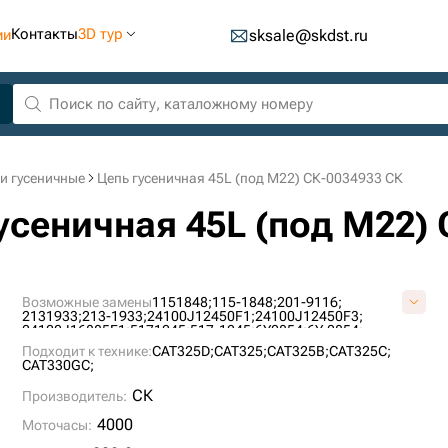
Контакты
3D тур
ии
sksale@skdst.ru
и гусеничные
Цепь гусеничная 45L (под M22) СК-0034933 СК
гусеничная 45L (под M22)
Возможные замены
1151848;
115-1848;
201-9116;
2131933;
213-1933;
24100J12450F1;
24100J12450F3;
24100J16885F1;
5171245;
517-1245;
6Y0854;
6Y-0854;
CR5489/45;
CR6296/45;
EY627600M00045;
Подходит к технике:
CAT325D;
CAT325;
CAT325B;
CAT325C;
EY627700M00045;
EY627700S00045;
VE16270645;
CAT330GС;
СК
Производитель:
4000
Моточасы: