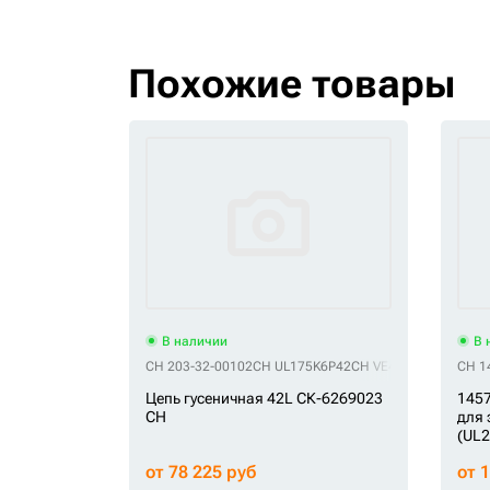
Похожие товары
В наличии
В 
CH 203-32-00102
CH UL175K6P42
CH VE40120742
CH 1
Цепь гусеничная 42L СК-6269023
1457
CH
для 
(UL2
от 78 225 руб
от 