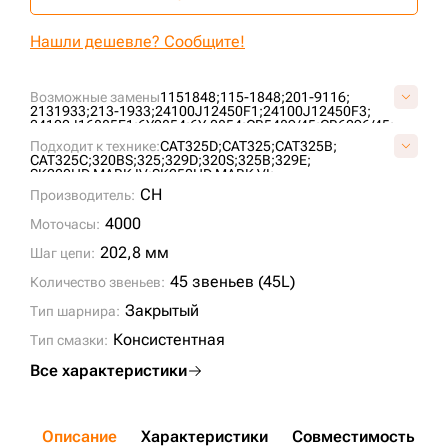
Нашли дешевле? Сообщите!
Возможные замены
1151848;
115-1848;
201-9116;
2131933;
213-1933;
24100J12450F1;
24100J12450F3;
24100J16885F1;
6Y0854;
6Y-0854;
CR5489/45;
CR6296/45;
EY627600M00045;
EY627700M00045;
EY627700S00045;
Подходит к технике:
CAT325D;
CAT325;
CAT325B;
VCR5489/45HDV;
VE16270645;
CAT325C;
320BS;
325;
329D;
320S;
325B;
329E;
SK220HD MARK IV;
SK250HD MARK VI;
CH
Производитель:
4000
Моточасы:
202,8 мм
Шаг цепи:
45 звеньев (45L)
Количество звеньев:
Закрытый
Тип шарнира:
Консистентная
Тип смазки:
Все характеристики
Описание
Характеристики
Совместимость
Д