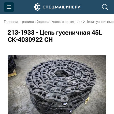
Главная страница
Ходовая часть спецтехники
Цепи гусеничные
Компания
213-1933 - Цепь гусеничная 45L
Акции
СК-4030922 CH
Доставка и оплата
Информация
Контакты
3D тур по производству
3D тур по складам
sksale@skdst.ru