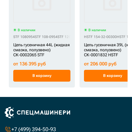
В наличии
В наличии
STF 1080954
STF 108-0954
STF 12G-32-00040
HSTF 154-32-00300
STF 12G-32-00041
HSTF 15
STF CR5
Цепь гусеничная 44L (жидкая
Цепь гусеничная 39L (ж
смазка, полузвено)
смазка, полузвено)
СК-0002065 STF
СК-0001832 HSTF
от 136 395 руб
от 206 000 руб
В корзину
В корзину
+7 (499) 394-50-93