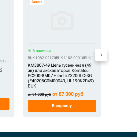
Акция
В наличии
В наличи
BUK 1082-02170
BUK 1182-00010
BUK 1182-00011
BUK 14530361
19118
STS 201-9118
STS 213-1972
STS 57717423
STS 6Y2755
STS 6Y-2755
СК 159-1519
STS CR5
KM3807/49 Цепь гусеничная (49
6
194-1608 Ц
зв) для экскаваторов Komatsu
для экскав
PC200-8M0 / Hitachi ZX200LC-3G
CAT320D (7
(E40208C0M00049, UL190K2P49)
BUK
от 120 75
от 87 000 руб
от 91 000 руб
В корзину