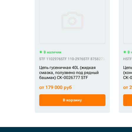
В наличии
В 
STF 1102976
STF 110-2976
STF 87582737
STF AT227773
HSTF
Цепь гусеничная 40L (жидкая
Цепь
смазка, полузвено под рядный
(кон
башмак) СК-0026777 STF
СК-
от 179 000 руб
от 
В корзину