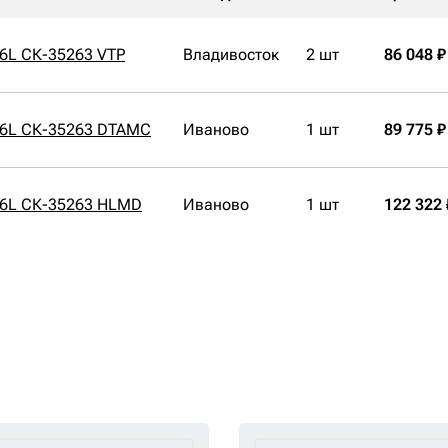
46L СК-35263 VTP
Владивосток
2 шт
86 048 ₽
46L СК-35263 DTAMC
Иваново
1 шт
89 775 ₽
46L СК-35263 HLMD
Иваново
1 шт
122 322 