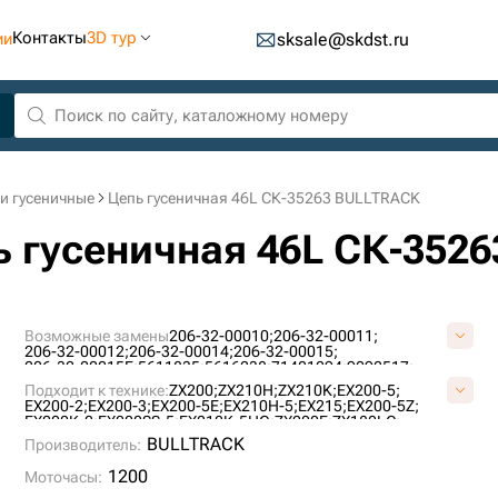
Контакты
3D тур
ии
sksale@skdst.ru
и гусеничные
Цепь гусеничная 46L СК-35263 BULLTRACK
пь гусеничная 46L СК-352
Возможные замены
206-32-00010;
206-32-00011;
206-32-00012;
206-32-00014;
206-32-00015;
206-32-00015E;
5611835;
5616238;
71401294;
9092517;
9126216;
9135631;
9140548;
9176006;
9200210;
Подходит к технике:
ZX200;
ZX210H;
ZX210K;
EX200-5;
E1569801M00046;
E4022000M00046;
JRA0416;
EX200-2;
EX200-3;
EX200-5E;
EX210H-5;
EX215;
EX200-5Z;
VE15690846;
VKM1170/46HDV;
EX200K-2;
EX200SS-5;
EX210K-5HG;
ZX200E;
ZX180LC;
PC220-2;
R914;
EX215E;
UH09-7;
ZX180LCN;
PC220-1;
BULLTRACK
Производитель:
R902HD;
MS230 3;
LS3400J;
S340;
S90 (1° TYPE);
R904;
1200
Моточасы: