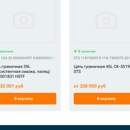
наличии
В наличии
 154-32-00400
STF CR5465/40
STF G01050L1M00040
HSTF E4085000M00039
STF VG0105L040
HSTF KM1103/39
STS 1187300
HSTF VE40850039
STS 118-7300
STS 20
 гусеничная 39L
Цепь гусеничная 45L СК-3519
систентная смазка, палец)
STS
0001831 HSTF
235 001 руб
от 208 950 руб
В корзину
В корзину