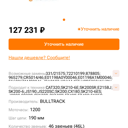
+7 (499) 394-50-93
127 231 ₽
Уточнить наличие
Уточнить наличие
Нашли дешевле? Сообщите!
Возможные замены
331/21575;
72210199;
878805;
965279;
CR5014/46;
E01198A0Y00046;
E01198A1M00046;
E1622601M00046;
JRA0193;
KRA11450;
VCR5350/46HDV;
VE0119A846;
YN62D00007F1;
YN62D00017F1;
Подходит к технике:
CAT320;
SK210-6E;
SK200SR;
E215BJ;
SK200-6;
JS190;
JS220SC;
SK200;
CX180;
SK210-6ES;
JS200;
9030B;
CX180B;
CX180D;
E240B;
E240C;
E195C;
E195EL;
E195LC;
E200SR;
E215E;
E225BSR;
JS180L;
BULLTRACK
Производитель:
JS190NLC;
JS200 (2° TYPE);
JS215;
JS220N;
JS220S;
HD820 III;
SK200 MARK V;
SK200 VI;
R6-22;
RH5.6;
RH6;
1200
Моточасы:
RH6-20;
SH220-3;
JS205;
JS180NLC;
JS190LC;
CX180C;
SH200;
190 мм
Шаг цепи:
46 звеньев (46L)
Количество звеньев: