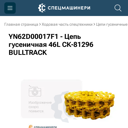
Главная страница
Ходовая часть спецтехники
Цепи гусеничные
Компания
YN62D00017F1 - Цепь
Акции
гусеничная 46L СК-81296
BULLTRACK
Доставка и оплата
Информация
Контакты
3D тур по производству
3D тур по складам
sksale@skdst.ru