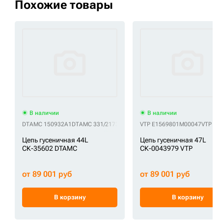
Похожие товары
В наличии
В наличии
DTAMC 150932A1
DTAMC 331/21730
DTAMC 9092932
VTP E1569801M00047
DTAMC 9145315
VTP E
D
Цепь гусеничная 44L
Цепь гусеничная 47L
СК-35602 DTAMC
СК-0043979 VTP
от 89 001 руб
от 89 001 руб
В корзину
В корзину