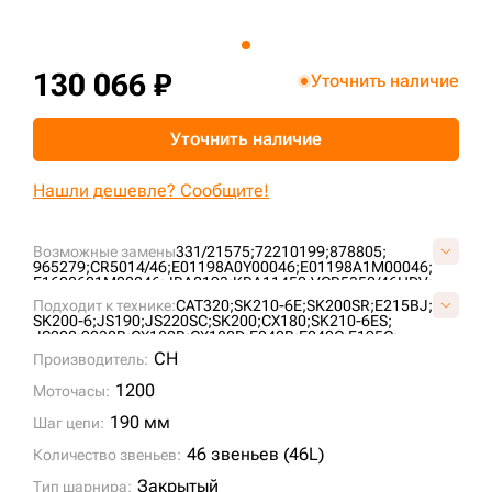
+7 (499) 394-50-93
130 066 ₽
Уточнить наличие
Уточнить наличие
Нашли дешевле? Сообщите!
Возможные замены
331/21575;
72210199;
878805;
965279;
CR5014/46;
E01198A0Y00046;
E01198A1M00046;
E1622601M00046;
JRA0193;
KRA11450;
VCR5350/46HDV;
VE0119A846;
YN62D00007F1;
YN62D00017F1;
Подходит к технике:
CAT320;
SK210-6E;
SK200SR;
E215BJ;
SK200-6;
JS190;
JS220SC;
SK200;
CX180;
SK210-6ES;
JS200;
9030B;
CX180B;
CX180D;
E240B;
E240C;
E195C;
E195EL;
E195LC;
E200SR;
E215E;
E225BSR;
JS180L;
CH
Производитель:
JS190NLC;
JS200 (2° TYPE);
JS215;
JS220N;
JS220S;
HD820 III;
SK200 MARK V;
SK200 VI;
R6-22;
RH5.6;
RH6;
1200
Моточасы:
RH6-20;
SH220-3;
JS205;
JS180NLC;
JS190LC;
CX180C;
SH200;
190 мм
Шаг цепи:
46 звеньев (46L)
Количество звеньев:
Закрытый
Тип шарнира: