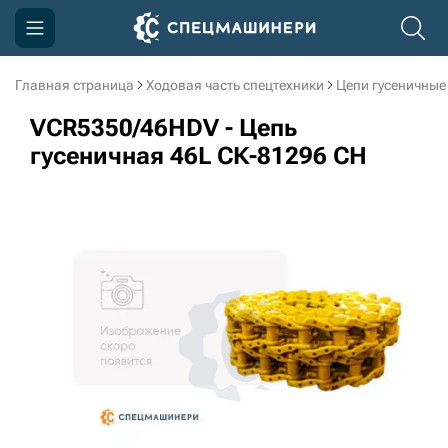
Главная страница
Ходовая часть спецтехники
Цепи гусеничные
Компания
VCR5350/46HDV - Цепь
Акции
гусеничная 46L СК-81296 CH
Доставка и оплата
Информация
Контакты
3D тур по производству
3D тур по складам
sksale@skdst.ru