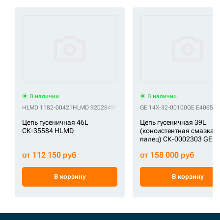
В наличии
В наличии
HLMD 1182-00421
HLMD 9202849
HLMD 9248706
GE 14X-32-00100
HLMD 9271970
GE E40657
HLMD E
Цепь гусеничная 46L
Цепь гусеничная 39L
СК-35584 HLMD
(консистентная смазка,
палец) СК-0002303 GE
от 112 150 руб
от 158 000 руб
В корзину
В корзину