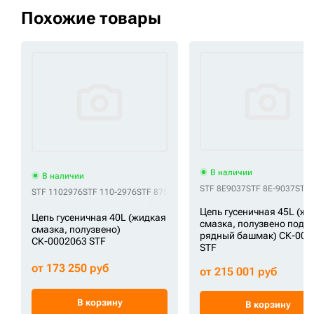
Похожие товары
В наличии
В наличии
STF 8E9037
STF 8E-9037
STF 
STF 1102976
STF 110-2976
STF 87582737
STF AT227773
STF CR5465/40
S
Цепь гусеничная 45L (ж
Цепь гусеничная 40L (жидкая
смазка, полузвено под
смазка, полузвено)
рядный башмак) СК-002
СК-0002063 STF
STF
от 173 250 руб
от 215 001 руб
В корзину
В корзину