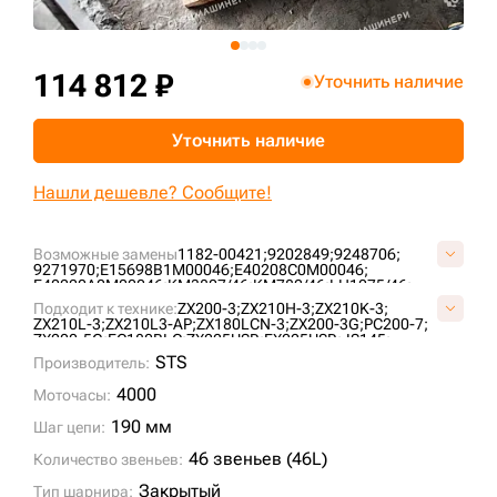
+7 (499) 394-50-93
114 812 ₽
Уточнить наличие
Уточнить наличие
Нашли дешевле? Сообщите!
Возможные замены
1182-00421;
9202849;
9248706;
9271970;
E15698B1M00046;
E40208C0M00046;
E40220A0M00046;
KM3807/46;
KM782/46;
LH1075/46;
TH102363;
VE1569B846;
VOE14530198;
VOE14530360;
Подходит к технике:
ZX200-3;
ZX210H-3;
ZX210K-3;
ZX210L-3;
ZX210L3-AP;
ZX180LCN-3;
ZX200-3G;
PC200-7;
ZX200-5G;
EC180BLC;
ZX225USR;
EX225USR;
JS145;
EX225USRK;
ZX180LCN-5G;
STS
Производитель:
4000
Моточасы:
190 мм
Шаг цепи:
46 звеньев (46L)
Количество звеньев:
Закрытый
Тип шарнира: