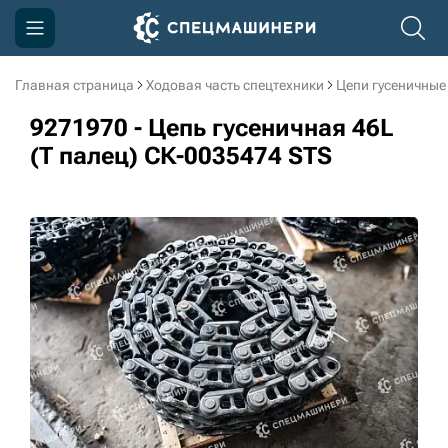
Главная страница
Ходовая часть спецтехники
Цепи гусеничные
Компания
9271970 - Цепь гусеничная 46L
Акции
(Т палец) СК-0035474 STS
Доставка и оплата
Информация
Контакты
3D тур по производству
3D тур по складам
sksale@skdst.ru