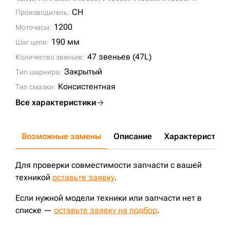
ZX240-5G;
EX220-2;
PC220-6;
PC220-7;
PC220-8;
PC220-3;
EX220-3;
ZX240;
ZX250-3;
790D;
K909A;
BR250RG-1;
CH
Производитель:
BR350JG-1;
PC230-7;
PC240-3;
PC240-5;
PC240-6;
PC230-6;
SWE215;
XE215;
XE210;
1200
Моточасы:
190 мм
Шаг цепи:
47 звеньев (47L)
Количество звеньев:
Закрытый
Тип шарнира:
Консистентная
Тип смазки:
Все характеристики
Возможные замены
Описание
Характеристики
Для проверки совместимости запчасти с вашей
техникой
оставьте заявку
.
Если нужной модели техники или запчасти нет в
списке —
оставьте заявку на подбор
.