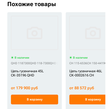
Похожие товары
В наличии
В наличии
QHD 1187300
QHD 118-7300
QHD 2019118
QHD 201-9118
CH 115-6536
CH 150-4419
QHD 213-1972
CH
Цепь гусеничная 45L
Цепь гусеничная 46L
СК-35196 QHD
СК-0002616 CH
от 179 900 руб
от 88 572 руб
В корзину
В корзину