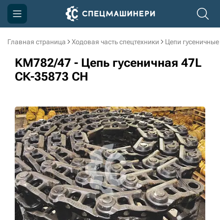
Главная страница
Ходовая часть спецтехники
Цепи гусеничные
Компания
KM782/47 - Цепь гусеничная 47L
Акции
СК-35873 CH
Доставка и оплата
Информация
Контакты
3D тур по производству
3D тур по складам
sksale@skdst.ru