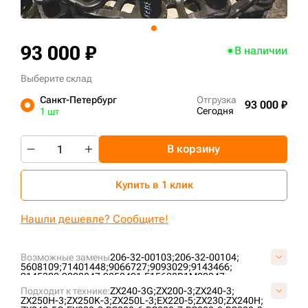
+7 (499) 394-50-93
93 000 ₽
В наличии
Выберите склад
Санкт-Петербург
Отгрузка
93 000 ₽
Сегодня
1 шт
В корзину
Купить в 1 клик
Нашли дешевле? Сообщите!
Возможные замены
206-32-00103;
206-32-00104;
5608109;
71401448;
9066727;
9093029;
9143466;
9145322;
9202847;
9250491;
E15698B1M00047;
E40208C0M00047;
E40220A0M00047;
ID1690/47;
Подходит к технике:
ZX240-3G;
ZX200-3;
ZX240-3;
ID860/47;
KM3807/47;
KM782/47;
LH1075/47;
SI776/47;
ZX250H-3;
ZX250K-3;
ZX250L-3;
EX220-5;
ZX230;
ZX240H;
VE1569B647;
VE1569B847;
VKM782/47HDV;