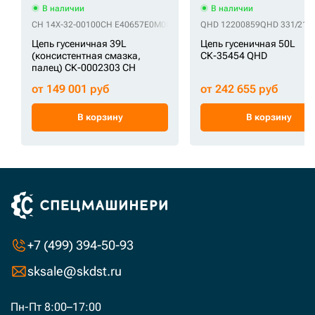
В наличии
В наличии
CH 14X-32-00100
CH E40657E0M00039
CH VE4065E739
QHD 12200859
QHD 331/215
Цепь гусеничная 39L
Цепь гусеничная 50L
(консистентная смазка,
СК-35454 QHD
палец) СК-0002303 CH
от 149 001 руб
от 242 655 руб
В корзину
В корзину
+7 (499) 394-50-93
sksale@skdst.ru
Пн-Пт 8:00–17:00