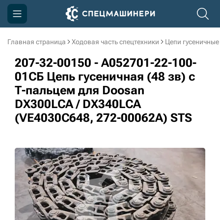
Главная страница
Ходовая часть спецтехники
Цепи гусеничные
Компания
207-32-00150 - A052701-22-100-
Акции
01СБ Цепь гусеничная (48 зв) c
Т-пальцем для Doosan
Доставка и оплата
DX300LCA / DX340LCA
Информация
(VE4030C648, 272-00062A) STS
Контакты
3D тур по производству
3D тур по складам
sksale@skdst.ru