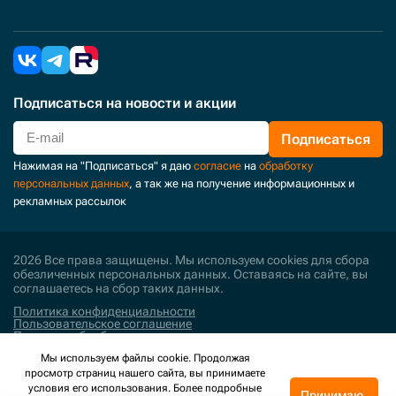
Подписаться
на новости и акции
Подписаться
Нажимая на "Подписаться" я даю
согласие
на
обработку
персональных данных
, а так же на получение информационных и
рекламных рассылок
2026 Все права защищены. Мы используем cookies для сбора
обезличенных персональных данных. Оставаясь на сайте, вы
соглашаетесь на сбор таких данных.
Политика конфиденциальности
Пользовательское соглашение
Политика обработки персональных данных
Мы используем файлы cookie. Продолжая
Поддержка и развитие
просмотр страниц нашего сайта, вы принимаете
условия его использования. Более подробные
Принимаю