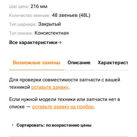
R290LC-7H;
R305LC-7;
R320LC-7A;
ZX280LC-5G;
216 мм
Шаг цепи:
DX300LC;
PC350LC-8;
DX300LCA;
ZX350LC-3;
R330LC-9S;
R290LC-9;
R300LC-9S;
PC350LC-7;
PC290LC-8;
R320LC-9;
48 звеньев (48L)
Количество звеньев:
PC300-8M0;
Закрытый
Тип шарнира:
Консистентная
Тип смазки:
Все характеристики
Возможные замены
Описание
Характеристики
Для проверки совместимости запчасти с вашей
техникой
оставьте заявку
.
Если нужной модели техники или запчасти нет в
списке —
оставьте заявку на подбор
.
Сортировать: по возрастанию цены