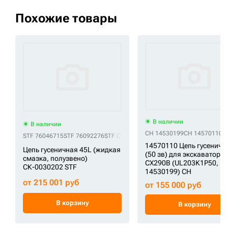
Похожие товары
В наличии
В наличии
CH 14530199
CH 14570110
C
STF 76046715
STF 76092276
STF CR4267/45
STF CR5483/45
STF FT3738/
14570110 Цепь гусеничн
Цепь гусеничная 45L (жидкая
(50 зв) для экскаватора 
смазка, полузвено)
CX290B (UL203K1P50,
СК-0030202 STF
14530199) CH
от 215 001 руб
от 155 000 руб
В корзину
В корзину