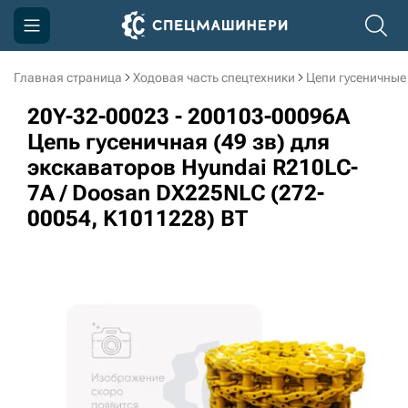
Главная страница
Ходовая часть спецтехники
Цепи гусеничные
Компания
20Y-32-00023 - 200103-00096A
Акции
Цепь гусеничная (49 зв) для
экскаваторов Hyundai R210LC-
Доставка и оплата
7A / Doosan DX225NLC (272-
Информация
00054, K1011228) BT
Контакты
3D тур по производству
3D тур по складам
sksale@skdst.ru