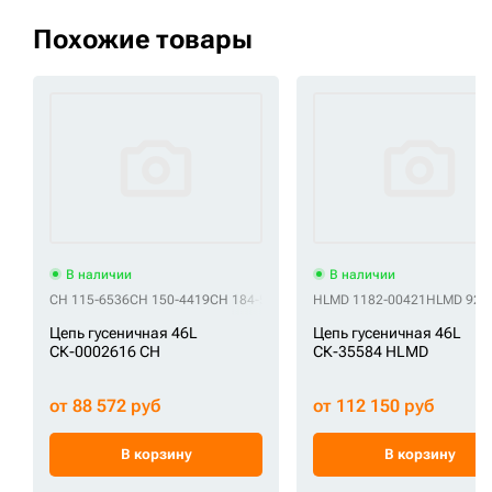
Похожие товары
В наличии
В наличии
CH 115-6536
CH 150-4419
CH 184-5859
CH 200103-00098
HLMD 1182-00421
CH CR4854/46
HLMD 920
Цепь гусеничная 46L
Цепь гусеничная 46L
СК-0002616 CH
СК-35584 HLMD
от 88 572 руб
от 112 150 руб
В корзину
В корзину