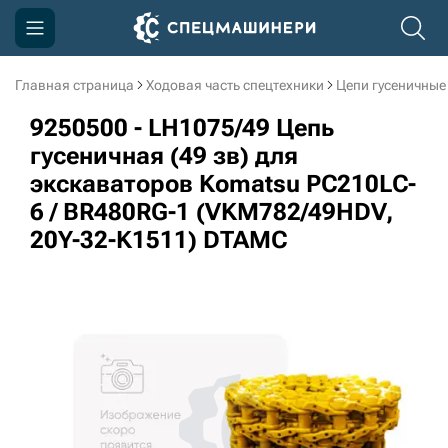
Главная страница
Ходовая часть спецтехники
Цепи гусеничные
Компания
9250500 - LH1075/49 Цепь
Акции
гусеничная (49 зв) для
экскаваторов Komatsu PC210LC-
Доставка и оплата
6 / BR480RG-1 (VKM782/49HDV,
Информация
20Y-32-K1511) DTAMC
Контакты
3D тур по производству
3D тур по складам
sksale@skdst.ru