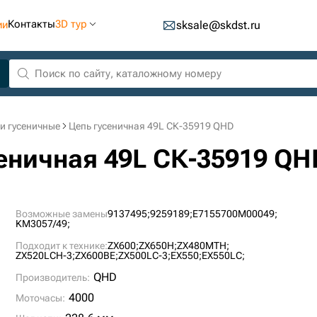
Контакты
3D тур
ии
sksale@skdst.ru
и гусеничные
Цепь гусеничная 49L СК-35919 QHD
сеничная 49L СК-35919 QH
Возможные замены
9137495;
9259189;
E7155700M00049;
KM3057/49;
Подходит к технике:
ZX600;
ZX650H;
ZX480MTH;
ZX520LCH-3;
ZX600BE;
ZX500LC-3;
EX550;
EX550LC;
QHD
Производитель:
4000
Моточасы: