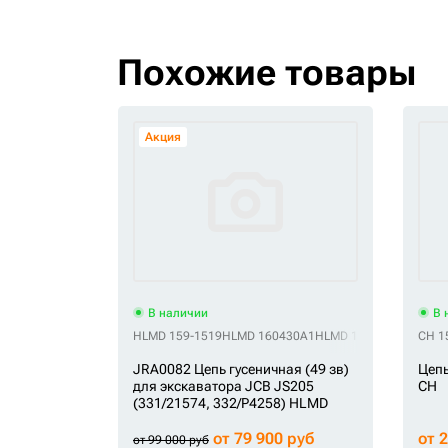
Похожие товары
Акция
В наличии
В 
HLMD 159-1519
HLMD 160430A1
HLMD 168274A1
HLMD 
CH 1
JRA0082 Цепь гусеничная (49 зв)
Цепь
для экскаватора JCB JS205
CH
(331/21574, 332/P4258) HLMD
от 79 900 руб
от 
от 99 000 руб