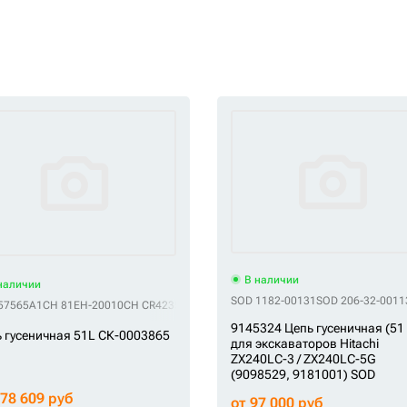
В наличии
наличии
SOD 1182-00131
SOD 206-32-0011
194-1608
57565A1
CH 81EH-20010
HLMD 331/21574
CH CR4235/51
HLMD 332/P4258
CH EY4078A0M00051
HLMD 72210200
HLMD 878812
CH VCR4235/51HD
HLMD 
9145324 Цепь гусеничная (51 
 гусеничная 51L СК-0003865
для экскаваторов Hitachi
ZX240LC-3 / ZX240LC-5G
(9098529, 9181001) SOD
278 609 руб
от 97 000 руб