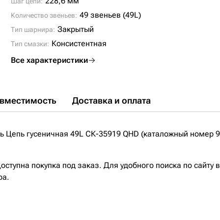
228,6 мм
Шаг цепи:
49 звеньев (49L)
Количество звеньев:
Закрытый
Тип шарнира:
Консистентная
Тип смазки:
Все характеристики
вместимость
Доставка и оплата
 Цепь гусеничная 49L СК-35919 QHD (каталожный номер 92
ступна покупка под заказ. Для удобного поиска по сайту 
ра.