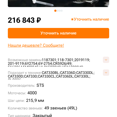
+7 (499) 394-50-93
216 843 ₽
Уточнить наличие
Уточнить наличие
Нашли дешевле? Сообщите!
Возможные замены
1187301;
118-7301;
2019119;
201-9119;
6Y2754;
6Y-2754;
CR5926/49;
E16306A1M00049;
UL215B0P49;
VF16300049;
Подходит к технике:
CAT330BL;
CAT336D;
CAT330DL;
CAT330D;
CAT330;
CAT330CL;
CAT336DL;
CAT330L;
CLG936;
STS
Производитель:
4000
Моточасы:
215,9 мм
Шаг цепи:
49 звеньев (49L)
Количество звеньев:
Закрытый
Тип шарнира: