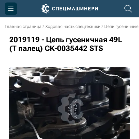
Главная страница
Ходовая часть спецтехники
Цепи гусеничные
Компания
2019119 - Цепь гусеничная 49L
Акции
(Т палец) СК-0035442 STS
Доставка и оплата
Информация
Контакты
3D тур по производству
3D тур по складам
sksale@skdst.ru