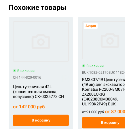
Похожие товары
Акция
В наличии
В наличии
BUK 1082-02170
BUK 1182-0
CH 144-820-0016
KM3807/49 Цепь гусенич
(49 зв) для экскаваторо
Цепь гусеничная 42L
Komatsu PC200-8M0 / Hit
(консистентная смазка,
ZX200LC-3G
полузвено) СК-0025773 CH
(E40208C0M00049,
UL190K2P49) BUK
от 142 000 руб
от 87 000 
от 91 000 руб
В корзину
В корзину