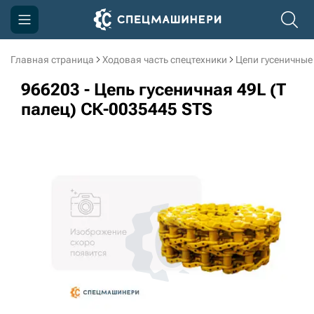
Главная страница
Ходовая часть спецтехники
Цепи гусеничные
Компания
966203 - Цепь гусеничная 49L (Т
Акции
палец) СК-0035445 STS
Доставка и оплата
Информация
Контакты
3D тур по производству
3D тур по складам
sksale@skdst.ru