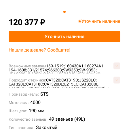
+7 (499) 394-50-93
120 377 ₽
Уточнить наличие
Уточнить наличие
Нашли дешевле? Сообщите!
Возможные замены
159-1519;
160430A1;
168274A1;
194-1608;
331/21574;
966203;
9W9353;
9W-9353;
JRA0082;
UL190B1G49;
UL190B1P49;
VE0119A849;
YN62D00017F3;
Подходит к технике:
CAT320;
CAT319D;
JS220LC;
CAT320L;
CAT318C;
CAT320DL;
E215LC;
CAT320BL;
CAT320CL;
SK210LC-6ES;
CAT321BLCR;
CX210B;
CX225;
CX240B LR;
CAT318CL;
CAT320DLN;
JS200LC;
SK200LC;
STS
Производитель:
SK210LC-6;
SY215C;
JS260;
CAT319DLN;
JS205;
CAT320D2L;
CLG925;
SY245H;
SH210LC-5;
CLG920;
4000
Моточасы:
SY215H;
SY225NLC;
190 мм
Шаг цепи:
49 звеньев (49L)
Количество звеньев:
Закрытый
Тип шарнира: