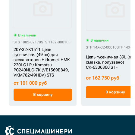
В наличии
В наличии
STS 1082-02170
STS 1182-00010
STS 1182-00011
STS 14530361
STS 200
STF 14X-32-00010
STF 14X-3
20Y-32-K1511 Цепь
гусеничная (49 зв) для
Цепь гусеничная 39L (ж
экскаваторов Hidromek HMK
смазка, полузвено)
220LC LR / Komatsu
СК-6306360 STF
PC240NLC-7K (VE1569B849,
VKM782/49HDV) STS
от 162 750 руб
от 101 000 руб
В корзину
В корзину