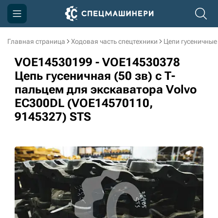
Главная страница
Ходовая часть спецтехники
Цепи гусеничные
Компания
VOE14530199 - VOE14530378
Акции
Цепь гусеничная (50 зв) c Т-
пальцем для экскаватора Volvo
Доставка и оплата
EC300DL (VOE14570110,
Информация
9145327) STS
Контакты
3D тур по производству
3D тур по складам
sksale@skdst.ru