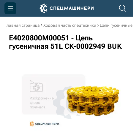
Главная страница
Ходовая часть спецтехники
Цепи гусеничные
Компания
E4020800M00051 - Цепь
Акции
гусеничная 51L СК-0002949 BUK
Доставка и оплата
Информация
Контакты
3D тур по производству
3D тур по складам
sksale@skdst.ru