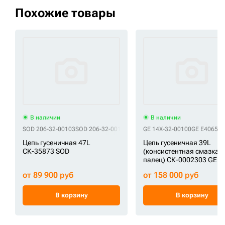
Похожие товары
В наличии
В наличии
SOD 206-32-00103
SOD 206-32-00104
SOD 5608109
GE 14X-32-00100
SOD 71401448
GE E40657
SOD 
Цепь гусеничная 47L
Цепь гусеничная 39L
СК-35873 SOD
(консистентная смазка,
палец) СК-0002303 GE
от 89 900 руб
от 158 000 руб
В корзину
В корзину