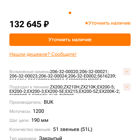
+7 (499) 394-50-93
132 645 ₽
Уточнить наличие
Уточнить наличие
Нашли дешевле? Сообщите!
Возможные замены
206-32-00020;
206-32-00021;
206-32-00023;
206-32-00024;
206-32-E0002;
5616239;
5616366;
E1569801M00051;
E4020800M00051;
FT3609/51;
JBA0247;
KM1170/51;
KM64/51;
VE15690851;
Подходит к технике:
ZX200;
ZX210H;
ZX210K;
EX200-5;
VKM1170/51HDV;
EX200-2;
EX200-3;
EX200-5E;
EX215;
EX200-5Z;
EX200K-2;
EX200SS-5;
EX210K-5HG;
ZX200E;
BUK
Производитель:
1200
Моточасы:
190 мм
Шаг цепи:
51 звеньев (51L)
Количество звеньев:
Закрытый
Тип шарнира: