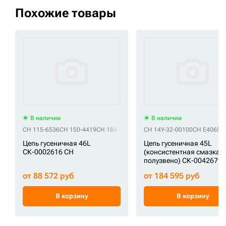
Похожие товары
В наличии
В наличии
CH 115-6536
CH 150-4419
CH 184-5859
CH 200103-00098
CH 14Y-32-00100
CH CR4854/46
CH E40657
Цепь гусеничная 46L
Цепь гусеничная 45L
СК-0002616 CH
(консистентная смазка,
полузвено) СК-0042679 
от 88 572 руб
от 184 595 руб
В корзину
В корзину