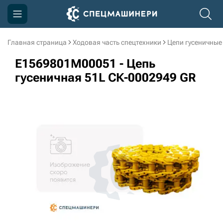
Главная страница
Ходовая часть спецтехники
Цепи гусеничные
Компания
E1569801M00051 - Цепь
Акции
гусеничная 51L СК-0002949 GR
Доставка и оплата
Информация
Контакты
3D тур по производству
3D тур по складам
sksale@skdst.ru