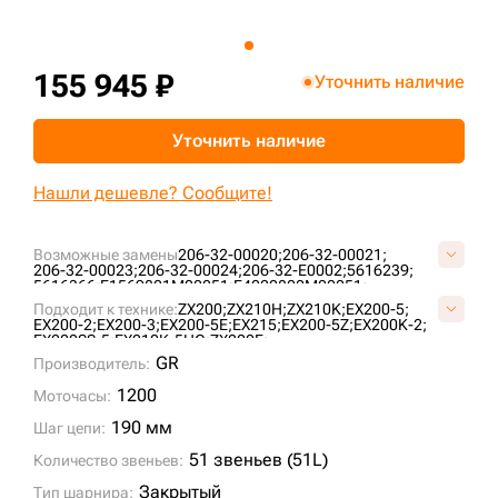
+7 (499) 394-50-93
155 945 ₽
Уточнить наличие
Уточнить наличие
Нашли дешевле? Сообщите!
Возможные замены
206-32-00020;
206-32-00021;
206-32-00023;
206-32-00024;
206-32-E0002;
5616239;
5616366;
E1569801M00051;
E4020800M00051;
FT3609/51;
JBA0247;
KM1170/51;
KM64/51;
VE15690851;
Подходит к технике:
ZX200;
ZX210H;
ZX210K;
EX200-5;
VKM1170/51HDV;
EX200-2;
EX200-3;
EX200-5E;
EX215;
EX200-5Z;
EX200K-2;
EX200SS-5;
EX210K-5HG;
ZX200E;
GR
Производитель:
1200
Моточасы:
190 мм
Шаг цепи:
51 звеньев (51L)
Количество звеньев:
Закрытый
Тип шарнира: