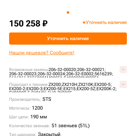
+7 (499) 394-50-93
150 258 ₽
Уточнить наличие
Уточнить наличие
Нашли дешевле? Сообщите!
Возможные замены
206-32-00020;
206-32-00021;
206-32-00023;
206-32-00024;
206-32-E0002;
5616239;
5616366;
E1569801M00051;
E4020800M00051;
FT3609/51;
JBA0247;
KM1170/51;
KM64/51;
VE15690851;
Подходит к технике:
ZX200;
ZX210H;
ZX210K;
EX200-5;
VKM1170/51HDV;
EX200-2;
EX200-3;
EX200-5E;
EX215;
EX200-5Z;
EX200K-2;
EX200SS-5;
EX210K-5HG;
ZX200E;
STS
Производитель:
1200
Моточасы:
190 мм
Шаг цепи:
51 звеньев (51L)
Количество звеньев:
Закрытый
Тип шарнира: