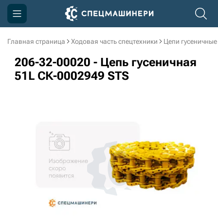
Главная страница
Ходовая часть спецтехники
Цепи гусеничные
Компания
206-32-00020 - Цепь гусеничная
Акции
51L СК-0002949 STS
Доставка и оплата
Информация
Контакты
3D тур по производству
3D тур по складам
sksale@skdst.ru