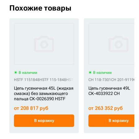
Похожие товары
В наличии
В наличии
HSTF 1151848
HSTF 115-1848
HSTF 201-9116
CH 118-7301
HSTF 2131933
CH 201-9119
HSTF 213-1
CH
Цепь гусеничная 45L (жидкая
Цепь гусеничная 49L
смазка) без замыкающего
СК-4033922 CH
пальца СК-0026390 HSTF
от 208 817 руб
от 263 352 руб
В корзину
В корзину