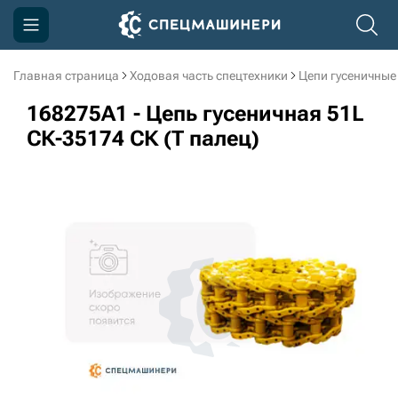
Главная страница
Ходовая часть спецтехники
Цепи гусеничные
Компания
168275A1 - Цепь гусеничная 51L
Акции
СК-35174 СК (Т палец)
Доставка и оплата
Информация
Контакты
3D тур по производству
3D тур по складам
sksale@skdst.ru