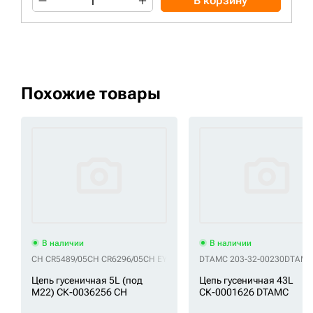
В корзину
Похожие товары
В наличии
В наличии
CH CR5489/05
CH CR6296/05
CH EY627600M00005
DTAMC 203-32-00230
CH EY627700M00005
DTAMC
Цепь гусеничная 5L (под
Цепь гусеничная 43L
M22) СК-0036256 CH
СК-0001626 DTAMC