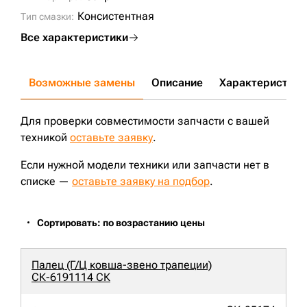
E265EL NEW HOLLAND;
E260CSR NEW HOLLAND;
Консистентная
Тип смазки:
E265C NRC NEW HOLLAND;
E245B FIAT-KOBELCO;
CX250C;
324DL;
324D;
Все характеристики
Возможные замены
Описание
Характеристики
Для проверки совместимости запчасти с вашей
техникой
оставьте заявку
.
Если нужной модели техники или запчасти нет в
списке —
оставьте заявку на подбор
.
Сортировать: по возрастанию цены
Палец (Г/Ц ковша-звено трапеции)
СК-6191114 СК