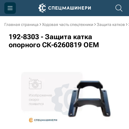
Главная страница
Ходовая часть спецтехники
Защита катков
Компания
192-8303 - Защита катка
Акции
опорного СК-6260819 OEM
Доставка и оплата
Информация
Контакты
3D тур по производству
3D тур по складам
sksale@skdst.ru