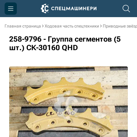
Главная страница
Ходовая часть спецтехники
Приводные звёзд
Компания
258-9796 - Группа сегментов (5
Акции
шт.) СК-30160 QHD
Доставка и оплата
Информация
Контакты
3D тур по производству
3D тур по складам
sksale@skdst.ru