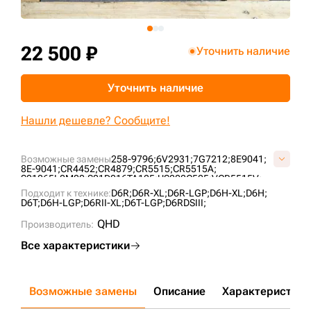
+7 (499) 394-50-93
22 500 ₽
Уточнить наличие
Уточнить наличие
Нашли дешевле? Сообщите!
Возможные замены
258-9796;
6V2931;
7G7212;
8E9041;
8E-9041;
CR4452;
CR4879;
CR5515;
CR5515A;
S01065L0M00;
S01D016TA125;
US202C525;
VCR5515V;
VS0106L5;
Подходит к технике:
D6R;
D6R-XL;
D6R-LGP;
D6H-XL;
D6H;
D6T;
D6H-LGP;
D6RII-XL;
D6T-LGP;
D6RDSIII;
QHD
Производитель:
Все характеристики
Возможные замены
Описание
Характеристики