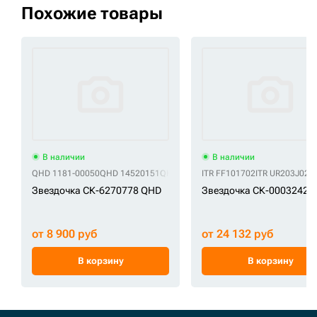
Похожие товары
В наличии
В наличии
QHD 1181-00050
QHD 14520151
QHD 14532385
ITR FF101702
QHD 81EM-10010
ITR UR203J020
QHD 8
Звездочка СК-6270778 QHD
Звездочка СК-0003242 I
от 8 900 руб
от 24 132 руб
В корзину
В корзину