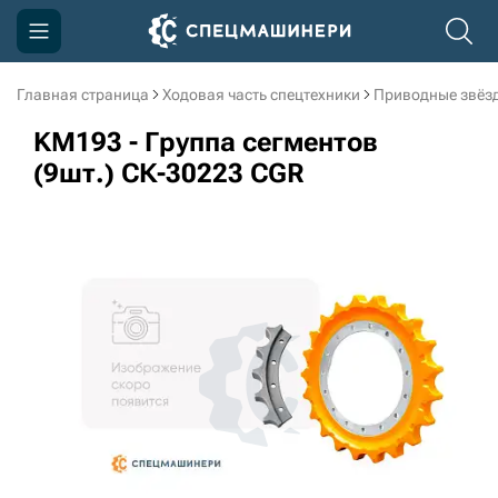
Главная страница
Ходовая часть спецтехники
Приводные звёзд
Компания
KM193 - Группа сегментов
Акции
(9шт.) СК-30223 CGR
Доставка и оплата
Информация
Контакты
3D тур по производству
3D тур по складам
sksale@skdst.ru