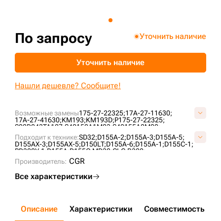
+7 (499) 394-50-93
По запросу
Уточнить наличие
Уточнить наличие
Нашли дешевле? Сообщите!
Возможные замены
175-27-22325;
17A-27-11630;
17A-27-41630;
KM193;
KM193D;
P175-27-22325;
S02D043TA127;
S40152A1M03;
S40155A0M00;
US228K027;
Подходит к технике:
SD32;
D155A-2;
D155A-3;
D155A-5;
D155AX-3;
D155AX-5;
D150LT;
D155A-6;
D155A-1;
D155C-1;
PD320Y-1;
D155A;
D155C;
MD32;
CLG B320;
CGR
Производитель:
Все характеристики
Описание
Характеристики
Совместимость
Д