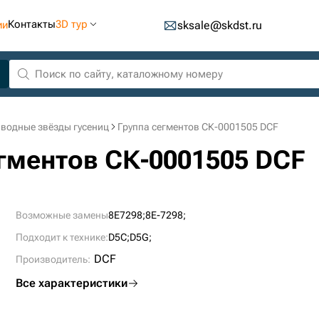
Контакты
3D тур
ии
sksale@skdst.ru
водные звёзды гусениц
Группа сегментов СК-0001505 DCF
егментов СК-0001505 DCF
Возможные замены
8E7298;
8E-7298;
Подходит к технике:
D5C;
D5G;
DCF
Производитель:
Все характеристики