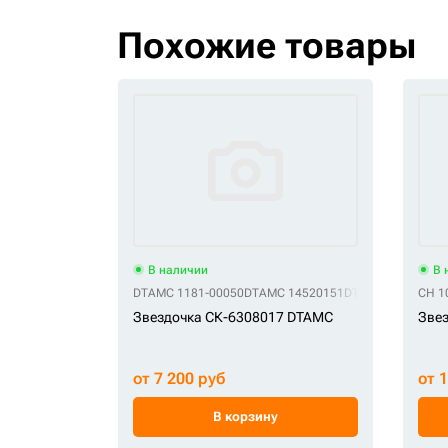
Похожие товары
В наличии
В 
DTAMC 1181-00050
DTAMC 14520151
DTAMC 14532385
CH 1
Звездочка СК-6308017 DTAMC
Звез
от 7 200 руб
от 
В корзину