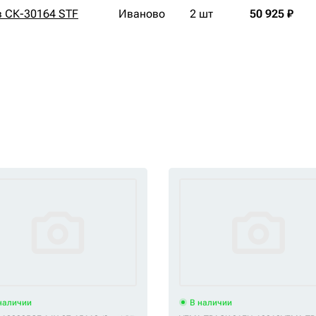
в СК-30164 STF
Иваново
2 шт
50 925 ₽
наличии
В наличии