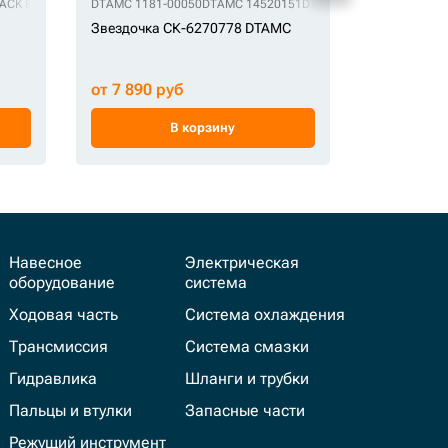
1
ACK 81EH-10012
GE KM162
GE KM2111
DTAMC 1181-00050
VEMA TRACK 81EH-10012-1
GE KM2111C
GE S02D040TA127
DTAMC 14520151
VEMA TRACK 81EH-10013
GE S40655F0M00
DTAMC 14532385
STF 258-979
VEMA TR
GE US20
DTAMC 
Звездочка СК-6270778 DTAMC
Группа сег
СК-30160 
от 7 890 руб
от 15 000
В корзину
Навесное
Электрическая
оборудование
система
Ходовая часть
Система охлаждения
Трансмиссия
Система смазки
Гидравлика
Шланги и трубки
Пальцы и втулки
Запасные части
Режущий инструмент