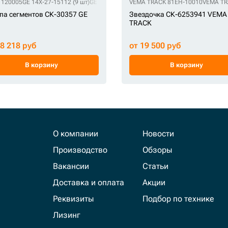
351
1120005
QHD LK271
GE 14X-27-15112 (9 шт)
QHD R26130A0M01
GE 16Y-18-00014 (9 шт)
QHD UR171R023
VEMA TRACK 81EH-10010
QHD VLK271V
GE 76046957
GE 8764796
VEMA TR
па сегментов СК-30357 GE
Звездочка СК-6253941 VEMA
TRACK
18 218 руб
от 19 500 руб
В корзину
В корзину
О компании
Новости
Производство
Обзоры
Вакансии
Статьи
Доставка и оплата
Акции
Реквизиты
Подбор по технике
Лизинг