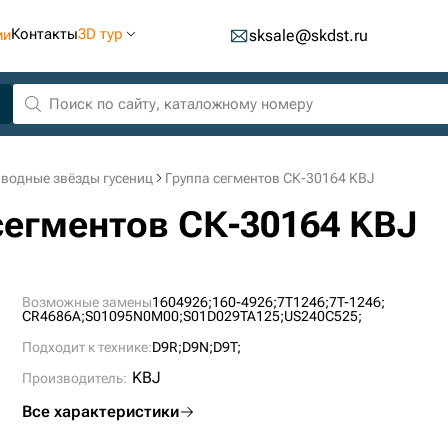
Контакты
3D тур
ии
sksale@skdst.ru
водные звёзды гусениц
Группа сегментов СК-30164 KBJ
сегментов СК-30164 KBJ
Возможные замены
1604926;
160-4926;
7T1246;
7T-1246;
CR4686A;
S01095N0M00;
S01D029TA125;
US240C525;
Подходит к технике:
D9R;
D9N;
D9T;
KBJ
Производитель:
Все характеристики