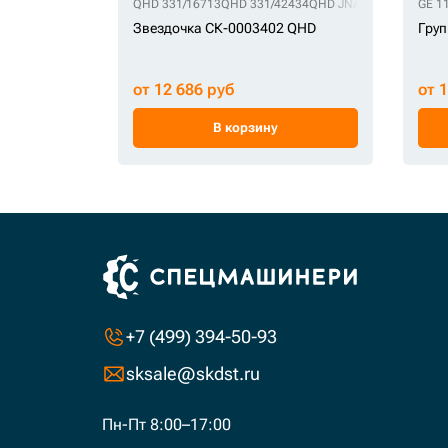
QHD 331/16713
QHD 331/42434
QHD JNA0255
QHD JNA0
GE 1
Звездочка СК-0003402 QHD
Груп
от 12 686 руб
от 
В корзину
+7 (499) 394-50-93
sksale@skdst.ru
Пн-Пт 8:00–17:00