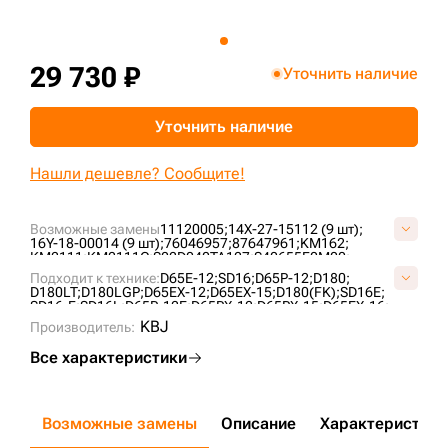
+7 (499) 394-50-93
29 730 ₽
Уточнить наличие
Уточнить наличие
Нашли дешевле? Сообщите!
Возможные замены
11120005;
14X-27-15112 (9 шт);
16Y-18-00014 (9 шт);
76046957;
87647961;
KM162;
KM2111;
KM2111C;
S02D040TA127;
S40655F0M00;
US203K527;
VKM162V;
VS4065F5;
Подходит к технике:
D65E-12;
SD16;
D65P-12;
D180;
D180LT;
D180LGP;
D65EX-12;
D65EX-15;
D180(FK);
SD16E;
SD16-F;
SD16L;
D65P-12E;
D65PX-12;
D65PX-15;
D65EX-16;
D180XLT;
D65EX-15E0;
D85E-SS-2;
TA1602;
ZD160;
KBJ
Производитель:
CLG B160C;
SEM816 ;
Все характеристики
Возможные замены
Описание
Характеристики