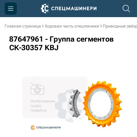
Главная страница
Ходовая часть спецтехники
Приводные звёзд
Компания
87647961 - Группа сегментов
Акции
СК-30357 KBJ
Доставка и оплата
Информация
Контакты
3D тур по производству
3D тур по складам
sksale@skdst.ru