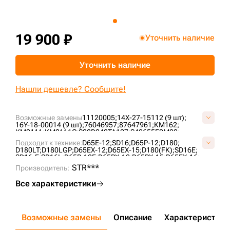
+7 (499) 394-50-93
19 900 ₽
Уточнить наличие
Уточнить наличие
Нашли дешевле? Сообщите!
Возможные замены
11120005;
14X-27-15112 (9 шт);
16Y-18-00014 (9 шт);
76046957;
87647961;
KM162;
KM2111;
KM2111C;
S02D040TA127;
S40655F0M00;
US203K527;
VKM162V;
VS4065F5;
Подходит к технике:
D65E-12;
SD16;
D65P-12;
D180;
D180LT;
D180LGP;
D65EX-12;
D65EX-15;
D180(FK);
SD16E;
SD16-F;
SD16L;
D65P-12E;
D65PX-12;
D65PX-15;
D65EX-16;
D180XLT;
D65EX-15E0;
D85E-SS-2;
TA1602;
ZD160;
STR***
Производитель:
CLG B160C;
SEM816 ;
Все характеристики
Возможные замены
Описание
Характеристики