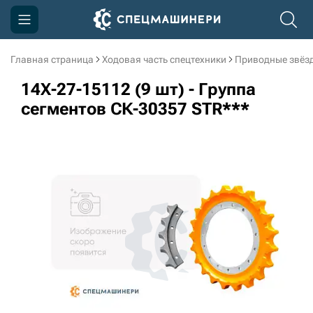
Главная страница
Ходовая часть спецтехники
Приводные звёзд
Компания
14X-27-15112 (9 шт) - Группа
Акции
сегментов СК-30357 STR***
Доставка и оплата
Информация
Контакты
3D тур по производству
3D тур по складам
sksale@skdst.ru