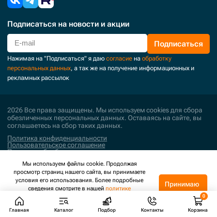
Подписаться
на новости и акции
Подписаться
Нажимая на "Подписаться" я даю
согласие
на
обработку
персональных данных
, а так же на получение информационных и
рекламных рассылок
2026 Все права защищены. Мы используем cookies для сбора
обезличенных персональных данных. Оставаясь на сайте, вы
соглашаетесь на сбор таких данных.
Политика конфиденциальности
Пользовательское соглашение
Политика обработки персональных данных
Мы используем файлы cookie. Продолжая
Поддержка и развитие
просмотр страниц нашего сайта, вы принимаете
условия его использования. Более подробные
Принимаю
сведения смотрите в нашей
политике
конфиденциальности
.
Главная
Каталог
Подбор
Контакты
Корзина