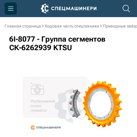
Главная страница
Ходовая часть спецтехники
Приводные звёзд
Компания
6I-8077 - Группа сегментов
Акции
СК-6262939 KTSU
Доставка и оплата
Информация
Контакты
3D тур по производству
3D тур по складам
sksale@skdst.ru