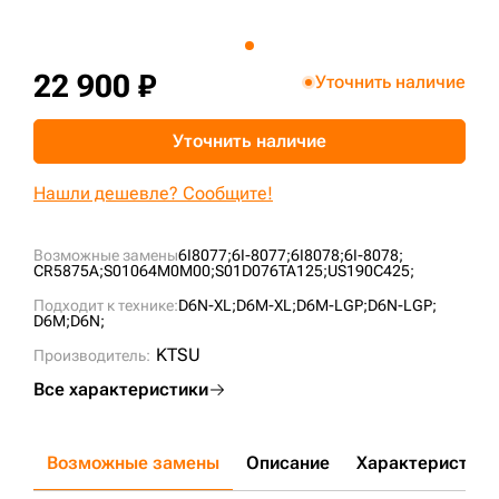
+7 (499) 394-50-93
22 900 ₽
Уточнить наличие
Уточнить наличие
Нашли дешевле? Сообщите!
Возможные замены
6I8077;
6I-8077;
6I8078;
6I-8078;
CR5875A;
S01064M0M00;
S01D076TA125;
US190C425;
Подходит к технике:
D6N-XL;
D6M-XL;
D6M-LGP;
D6N-LGP;
D6M;
D6N;
KTSU
Производитель:
Все характеристики
Возможные замены
Описание
Характеристики