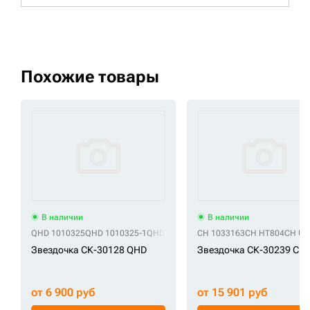
Похожие товары
В наличии
В наличии
QHD 1010325
QHD 1010325-1
QHD 1010325-10
CH 1033163
QHD 1010325-2
CH HT804
QHD 101
CH UR
Звездочка СК-30128 QHD
Звездочка СК-30239 CH
от 6 900 руб
от 15 901 руб