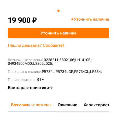
+7 (499) 394-50-93
19 900 ₽
Уточнить наличие
Уточнить наличие
Нашли дешевле? Сообщите!
Возможные замены
10228211;
5802106;
LH1410B;
S4934500M00;
US202L025;
Подходит к технике:
PR734L;
PR734LGP;
PR734XL;
LR634;
STF
Производитель:
Все характеристики
Возможные замены
Описание
Характеристики