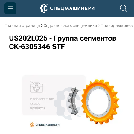
Главная страница
Ходовая часть спецтехники
Приводные звёзд
Компания
US202L025 - Группа сегментов
Акции
СК-6305346 STF
Доставка и оплата
Информация
Контакты
3D тур по производству
3D тур по складам
sksale@skdst.ru