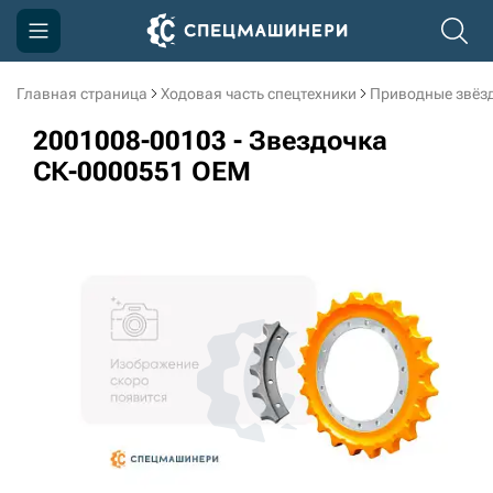
Главная страница
Ходовая часть спецтехники
Приводные звёзд
Компания
2001008-00103 - Звездочка
Акции
СК-0000551 OEM
Доставка и оплата
Информация
Контакты
3D тур по производству
3D тур по складам
sksale@skdst.ru