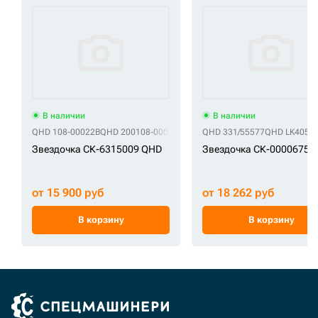
В наличии
В наличии
QHD 108-00022B
QHD 200108-00055
QHD UR215E221
QHD 331/55577
QHD V108-00022B
QHD LK405
Q
Звездочка СК-6315009 QHD
Звездочка СК-0000675 
от 15 900 руб
от 18 262 руб
В корзину
В корзину