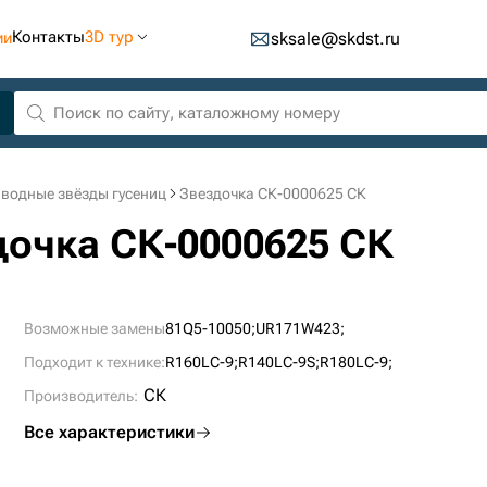
Контакты
3D тур
ии
sksale@skdst.ru
водные звёзды гусениц
Звездочка СК-0000625 СК
дочка СК-0000625 СК
Возможные замены
81Q5-10050;
UR171W423;
Подходит к технике:
R160LC-9;
R140LC-9S;
R180LC-9;
СК
Производитель:
Все характеристики