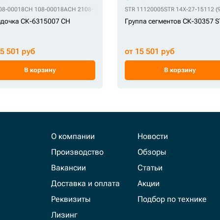
08-00018
CH 108-00018A
CH 2108-1038
CH UR203E523
STR 11120005
CH V2108-1038V
STR 14X-27-15112 (9
дочка СК-6315007 CH
Группа сегментов СК-30357 
15 501 руб
от 15 501 руб
В корзину
В корзину
О компании
Новости
Производство
Обзоры
Вакансии
Статьи
Доставка и оплата
Акции
Реквизиты
Подбор по технике
Лизинг