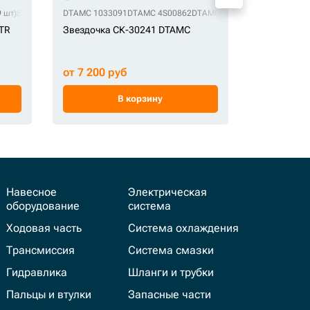
 шт)
STR 16Y-18-00014 (9 шт)
DTAMC 1033091
STR 76046957
DTAMC 4S00862
STR 87647961
DTAMC HT1025
STR KM162
DTAMC V1033
QHD 108-00
STR KM211
STR
Звездочка СК-30241 DTAMC
Звездочка
от 7 200 руб
от 15 900
В корзину
Навесное
Электрическая
оборудование
система
Ходовая часть
Система охлаждения
Трансмиссия
Система смазки
Гидравлика
Шланги и трубки
Пальцы и втулки
Запасные части