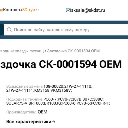
Контакты
3D тур
ии
sksale@skdst.ru
водные звёзды гусениц
Звездочка СК-0001594 OEM
ездочка СК-0001594 OEM
Возможные замены
108-00020;
21W-27-11110;
21W-27-11111;
KM3158;
VKM3158V;
Подходит к технике:
PC60-7;
PC70-7;
307B;
307C;
308C;
SOLAR75-V;
BR100J;
BR100JG;
PC60-6;
PC70-6;
PC70FR-1;
OEM
Производитель:
Все характеристики