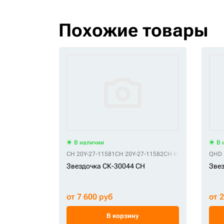
Похожие товары
В наличии
В 
CH 20Y-27-11581
CH 20Y-27-11582
CH KM1250
CH KM15
QHD 
Звездочка СК-30044 CH
Звез
от 7 600 руб
от 
В корзину