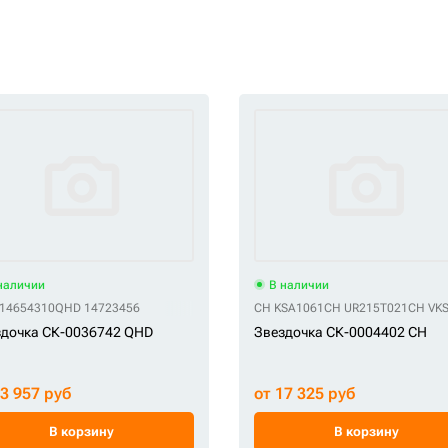
наличии
В наличии
01
14654310
CH KM4299
QHD 14723456
CH R4022000M01
CH UR190K221
CH KSA1061
CH VKM1501V
CH UR215T021
CH VK
дочка СК-0036742 QHD
Звездочка СК-0004402 CH
23 957 руб
от 17 325 руб
В корзину
В корзину