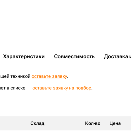
FH220EL-3;
ZX225;
ZX225USRK-3;
790D;
200C-LC;
200D-LC;
200LC;
ZX225USRLCK-3;
225C LC;
790LC;
EX230LCK-5;
230C-LC;
230D-LC;
230LC;
790DLC;
EX220LC-1;
ZX225LC;
790ELC;
Характеристики
Совместимость
Доставка 
ашей техникой
оставьте заявку
.
нет в списке —
оставьте заявку на подбор
.
Склад
Кол-во
Цена