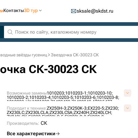
Контакты
3D тур
ии
sksale@skdst.ru
водные звёзды гусениц
Звездочка СК-30023 СК
дочка СК-30023 СК
Возможные замены
1010203;
1010203-1;
1010203-10;
1010203-2;
1010203-4;
1010203-5;
1010203-6;
1010203-8;
1010203-HY;
1021239;
71402489;
71422040;
AT215477;
AT311805;
E02GUS030;
FT3059;
R1579000M01;
TH109726;
Подходит к технике:
ZX250H-3;
ZX250K-3;
EX220-5;
ZX230;
VFT3059V;
VR157900;
ZX230LC;
ZX230LCLA;
ZX230LCSA;
ZX240H;
ZX240LCH;
ZX240LCK;
EX220;
EX220LC-5;
EX220LC-2;
EX220-2;
EX200LC-2;
EX200-2;
ZX225USR;
EX230LC-5;
EX225USR;
СК
Производитель:
EX220LC-3;
ZX225USRLC-3;
EX220-3;
EX225USRLC;
EX200K-2;
ZX225USR-3;
ZX225USRLC;
EX225USRK;
Все характеристики
FH240LC.3;
FH220-3;
EX230LCH-5;
EX200LCK-2;
FH240EL.3;