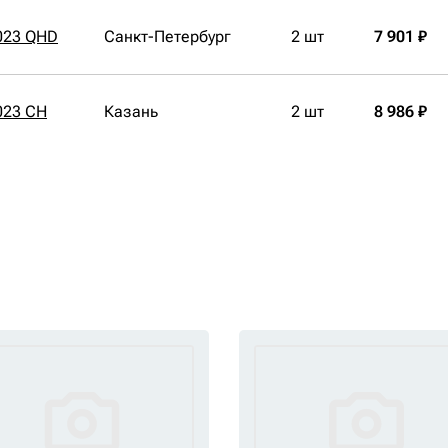
023 QHD
Санкт-Петербург
2 шт
7 901 ₽
023 CH
Казань
2 шт
8 986 ₽