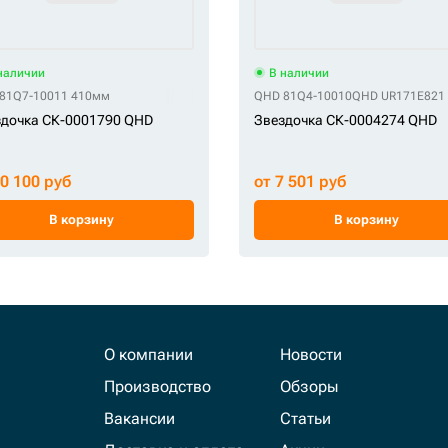
наличии
В наличии
010
81Q7-10011 410мм
CH 81EN-10013
CH HY81EM10012ET
CH P14520151
QHD 81Q4-10010
CH R93160A0M01
QHD UR171E821
CH SA1
дочка СК-0001790 QHD
Звездочка СК-0004274 QHD
10 100 руб
от 7 501 руб
В корзину
В корзину
О компании
Новости
Производство
Обзоры
Вакансии
Статьи