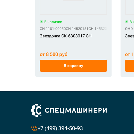
В наличии
В 
CH 1181-00050
CH 14520151
CH 14532385
CH 81EM-10
QHD 
Звездочка СК-6308017 CH
Звез
от 8 500 руб
от 
В корзину
+7 (499) 394-50-93