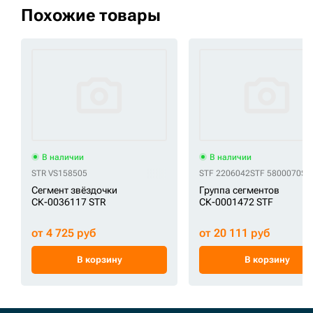
Похожие товары
В наличии
В наличии
STR VS158505
STF 2206042
STF 5800070
ST
Сегмент звёздочки
Группа сегментов
СК-0036117 STR
СК-0001472 STF
от 4 725 руб
от 20 111 руб
В корзину
В корзину