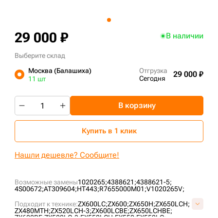
+7 (499) 394-50-93
29 000 ₽
В наличии
Выберите склад
Москва (Балашиха)
Отгрузка
29 000 ₽
Сегодня
11 шт
В корзину
Купить в 1 клик
Нашли дешевле? Сообщите!
Возможные замены
1020265;
4388621;
4388621-5;
4S00672;
AT309604;
HT443;
R7655000M01;
V1020265V;
Подходит к технике:
ZX600LC;
ZX600;
ZX650H;
ZX650LCH;
ZX480MTH;
ZX520LCH-3;
ZX600LCBE;
ZX650LCHBE;
ZX600BE;
ZX500LC-3;
EX550LCH;
EX550;
EX550LC;