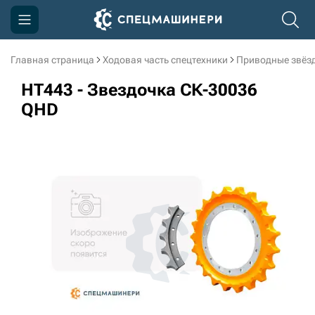
Главная страница
Ходовая часть спецтехники
Приводные звёзд
Компания
HT443 - Звездочка СК-30036
Акции
QHD
Доставка и оплата
Информация
Контакты
3D тур по производству
3D тур по складам
sksale@skdst.ru