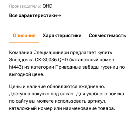
MANTSINEN80RHC;
EX600H-3;
EX550-3;
EX550H;
QHD
Производитель:
EX550LC-3;
EX600H;
EX600LCH;
ZX500LC;
550 LC;
600C LC;
Все характеристики
Описание
Характеристики
Совместимость
Д
Компания Спецмашинери предлагает купить
Звездочка СК-30036 QHD (каталожный номер
ht443) из категории Приводные звёзды гусениц по
выгодной цене.
Цены и наличие обновляются ежедневно.
Доступна покупка под заказ. Для удобного поиска
по сайту вы можете использовать артикул,
каталожный номер или наименование товара.