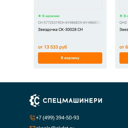
В наличии
В 
CH 57725319
CH 6Y4868
CH 6Y-4868
CH 6Y4898
CH 6Y-4
QHD 
Звездочка СК-30028 CH
Звез
от 13 533 руб
от 
В корзину
+7 (499) 394-50-93