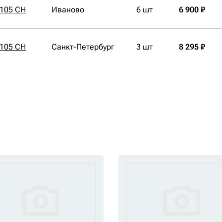
105 CH
Иваново
6 шт
6 900 ₽
105 CH
Санкт-Петербург
3 шт
8 295 ₽