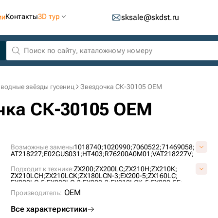
Контакты
3D тур
ии
sksale@skdst.ru
водные звёзды гусениц
Звездочка СК-30105 OEM
очка СК-30105 OEM
Возможные замены
1018740;
1020990;
7060522;
71469058;
AT218227;
E02GUS031;
HT403;
R76200A0M01;
VAT218227V;
Подходит к технике:
ZX200;
ZX200LC;
ZX210H;
ZX210K;
ZX210LCH;
ZX210LCK;
ZX180LCN-3;
EX200-5;
ZX160LC;
EX200LC-5;
EX200LC-3;
EX200-3;
EX210LCK-5;
EX200-5E;
EX210H-5;
EX215;
EX210K-5;
EX215LC;
EX255LC;
ZX210LC;
OEM
Производитель:
ZX180LC;
160LC;
160D-LC ;
Все характеристики