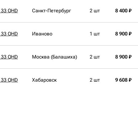
133 QHD
Санкт-Петербург
2 шт
8 400 ₽
133 QHD
Иваново
1 шт
8 900 ₽
133 QHD
Москва (Балашиха)
2 шт
8 900 ₽
133 QHD
Хабаровск
2 шт
9 608 ₽