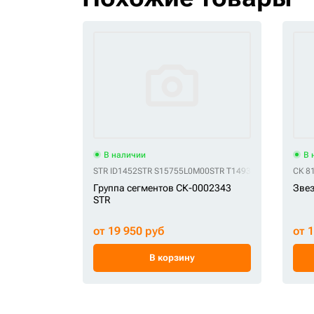
В наличии
В 
STR ID1452
STR S15755L0M00
STR T149331
STR T213407
СК 8
Группа сегментов СК-0002343
Звез
STR
от 19 950 руб
от 
В корзину