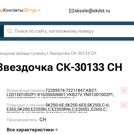
Контакты
3D тур
ии
sksale@skdst.ru
водные звёзды гусениц
Звездочка СК-30133 CH
 Звездочка СК-30133 CH
Возможные замены
72209574;
72211847;
KB27;
LQ51D01002P1;
R16200A0M01;
VKB27V;
YN51D01002P1;
YN51D01002P1-5;
YN51D01002P1-8;
Подходит к технике:
SK250-6E;
SK250-6ES;
SK250LC-6;
E265;
SK200;
E235SRLC;
E235SRNLC;
E265EL;
E265LC;
SK250LC-6E;
SK250LC MARK VI;
E235;
E245;
CH
Производитель:
Все характеристики