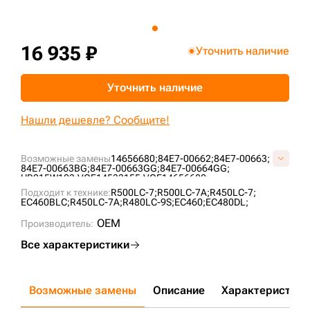
+7 (499) 394-50-93
16 935 ₽
Уточнить наличие
Уточнить наличие
Нашли дешевле? Сообщите!
Возможные замены
14656680;
84E7-00662;
84E7-00663;
84E7-00663BG;
84E7-00663GG;
84E7-00664GG;
UR215W123;
VOE14533155;
VOE14656680;
Подходит к технике:
R500LC-7;
R500LC-7A;
R450LC-7;
EC460BLC;
R450LC-7A;
R480LC-9S;
EC460;
EC480DL;
OEM
Производитель:
Все характеристики
Возможные замены
Описание
Характеристики