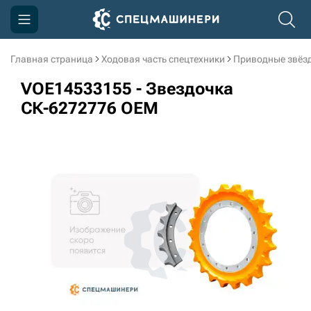
Главная страница
Ходовая часть спецтехники
Приводные звёзд
Компания
VOE14533155 - Звездочка
Акции
СК-6272776 OEM
Доставка и оплата
Информация
Контакты
3D тур по производству
3D тур по складам
sksale@skdst.ru