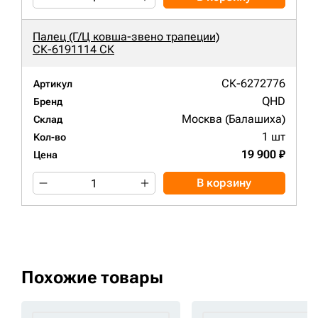
Палец (Г/Ц ковша-звено трапеции)
СК-6191114 СК
СК-6272776
Артикул
QHD
Бренд
Москва (Балашиха)
Склад
1 шт
Кол-во
19 900 ₽
Цена
В корзину
Похожие товары