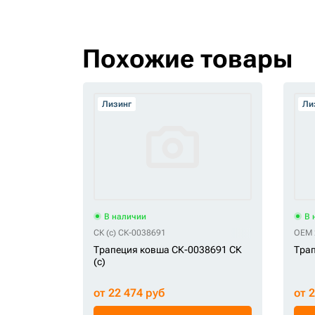
Похожие товары
Лизинг
Ли
В наличии
В 
СК (c) СК-0038691
OEM 
Трапеция ковша СК-0038691 СК
Тра
(c)
от 22 474 руб
от 