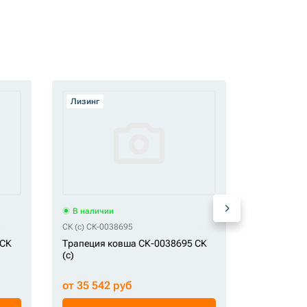
Лизинг
Лизинг
В наличии
В наличи
СК (c) СК-0038695
СК (c) 206-7
 СК
Трапеция ковша СК-0038695 СК
Трапеция 
(c)
(c)
от 35 542 руб
от 22 474