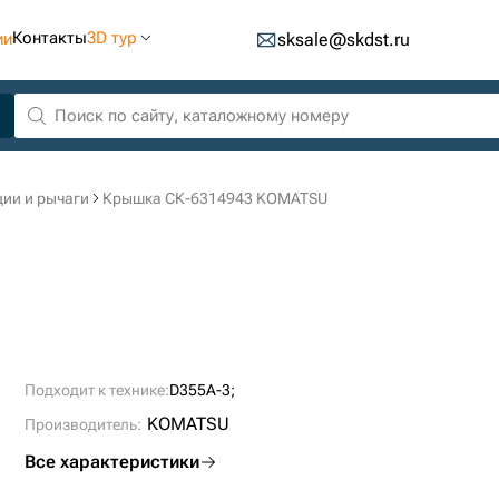
Контакты
3D тур
ии
sksale@skdst.ru
ии и рычаги
Крышка СК-6314943 KOMATSU
Подходит к технике:
D355A-3;
KOMATSU
Производитель:
Все характеристики