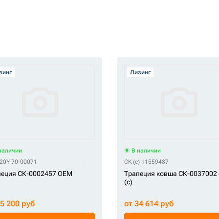
зинг
Лизинг
наличии
В наличии
20Y-70-00071
СК (c) 11559487
пеция СК-0002457 OEM
Трапеция ковша СК-0037002
(c)
25 200 руб
от 34 614 руб