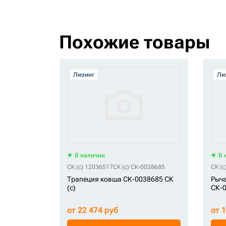
Похожие товары
Лизинг
Ли
В наличии
В 
СК (c) 12036517
СК (c) СК-0038685
СК (c
Трапеция ковша СК-0038685 СК
Рыча
(c)
СК-0
от 22 474 руб
от 