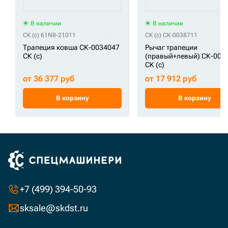
В наличии
В наличии
СК (c) 61N8-21011
СК (c) СК-0038711
Трапеция ковша СК-0034047
Рычаг трапеции
СК (c)
(правый+левый) СК-003
СК (c)
от 36 377 руб
от 17 912 руб
В корзину
В корзину
+7 (499) 394-50-93
sksale@skdst.ru