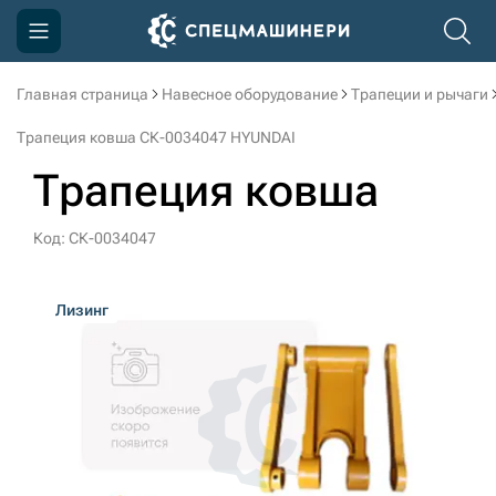
Главная страница
Навесное оборудование
Трапеции и рычаги
Компания
Трапеция ковша СК-0034047 HYUNDAI
Акции
Трапеция ковша
Доставка и оплата
Код: СК-0034047
Информация
Контакты
Лизинг
3D тур по производству
3D тур по складам
sksale@skdst.ru