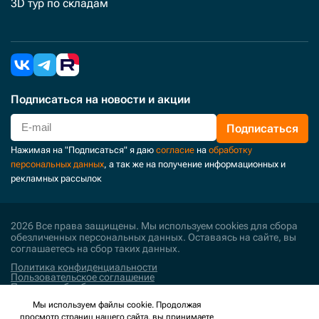
3D тур по складам
Подписаться
на новости и акции
Подписаться
Нажимая на "Подписаться" я даю
согласие
на
обработку
персональных данных
, а так же на получение информационных и
рекламных рассылок
2026 Все права защищены. Мы используем cookies для сбора
обезличенных персональных данных. Оставаясь на сайте, вы
соглашаетесь на сбор таких данных.
Политика конфиденциальности
Пользовательское соглашение
Политика обработки персональных данных
Мы используем файлы cookie. Продолжая
Поддержка и развитие
просмотр страниц нашего сайта, вы принимаете