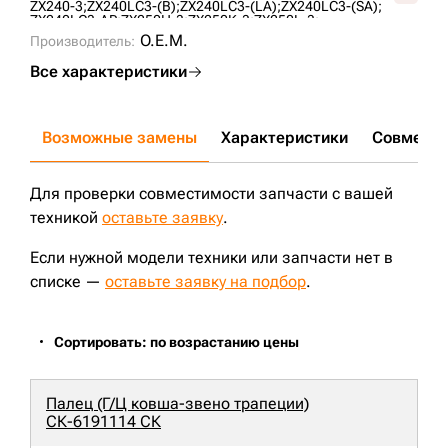
ZX240-3;
ZX240LC3-(B);
ZX240LC3-(LA);
ZX240LC3-(SA);
ZX240LC3-AP;
ZX250H-3;
ZX250K-3;
ZX250L-3;
ZX250LCH-3;
ZX250LCK-3;
ZX230;
ZX230LC;
ZX230LCLA;
O.E.M.
Производитель:
ZX230LCSA;
ZX240H;
ZX240LCH;
ZX240LCK;
Все характеристики
Возможные замены
Характеристики
Совмести
Для проверки совместимости запчасти с вашей
техникой
оставьте заявку
.
Если нужной модели техники или запчасти нет в
списке —
оставьте заявку на подбор
.
Сортировать: по возрастанию цены
Палец (Г/Ц ковша-звено трапеции)
СК-6191114 СК