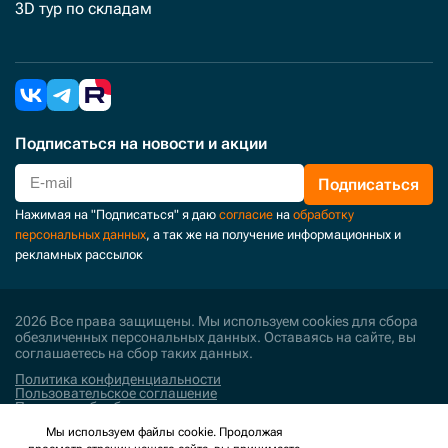
3D тур по складам
Подписаться
на новости и акции
Подписаться
Нажимая на "Подписаться" я даю
согласие
на
обработку
персональных данных
, а так же на получение информационных и
рекламных рассылок
2026 Все права защищены. Мы используем cookies для сбора
обезличенных персональных данных. Оставаясь на сайте, вы
соглашаетесь на сбор таких данных.
Политика конфиденциальности
Пользовательское соглашение
Политика обработки персональных данных
Мы используем файлы cookie. Продолжая
Поддержка и развитие