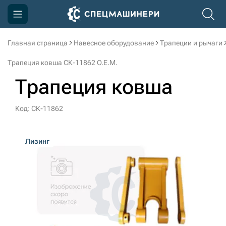
Главная страница
Навесное оборудование
Трапеции и рычаги
Компания
Трапеция ковша СК-11862 O.E.M.
Акции
Трапеция ковша
Доставка и оплата
Код: СК-11862
Информация
Контакты
Лизинг
3D тур по производству
3D тур по складам
sksale@skdst.ru