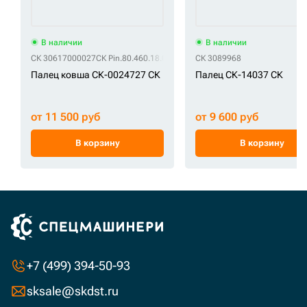
В наличии
В наличии
СК 30617000027
СК Pin.80.460.18.001.0
СК 3089968
Палец ковша СК-0024727 СК
Палец СК-14037 СК
от 11 500 руб
от 9 600 руб
В корзину
В корзину
+7 (499) 394-50-93
sksale@skdst.ru