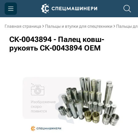
Главная страница
Пальцы и втулки для спецтехники
Пальцы дл
Компания
СК-0043894 - Палец ковш-
Акции
рукоять СК-0043894 OEM
Доставка и оплата
Информация
Контакты
3D тур по производству
3D тур по складам
sksale@skdst.ru