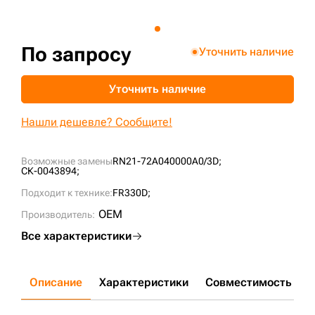
+7 (499) 394-50-93
По запросу
Уточнить наличие
Уточнить наличие
Нашли дешевле? Сообщите!
Возможные замены
RN21-72A040000A0/3D;
СК-0043894;
Подходит к технике:
FR330D;
OEM
Производитель:
Все характеристики
Описание
Характеристики
Совместимость
Д