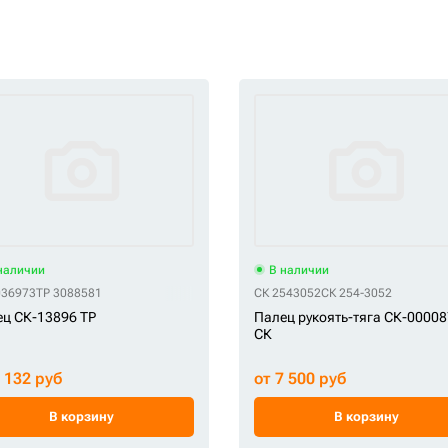
наличии
В наличии
036973
TP 3088581
СК 2543052
СК 254-3052
ц СК-13896 TP
Палец рукоять-тяга СК-0000
СК
7 132 руб
от 7 500 руб
В корзину
В корзину