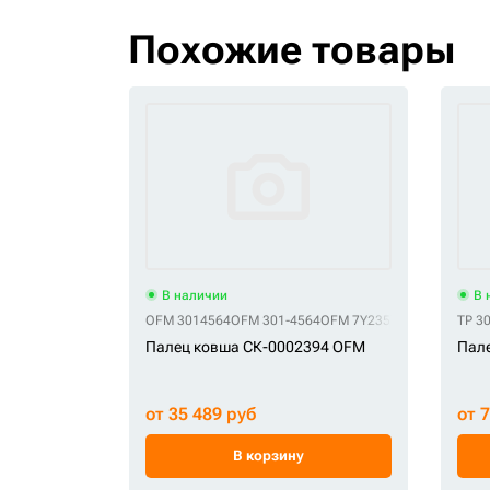
Похожие товары
В наличии
В 
OFM 3014564
OFM 301-4564
OFM 7Y2357
OFM 7Y-2357
TP 3
Палец ковша СК-0002394 OFM
Пале
от 35 489 руб
от 
В корзину