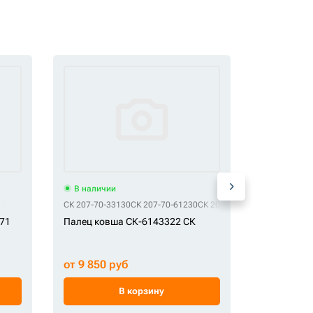
В наличии
В наличи
СК 207-70-33130
СК 207-70-61230
СК 207-70-73210
СК 3088579
871
Палец ковша СК-6143322 СК
Палец СК-
от 9 850 руб
от 4 900 
В корзину