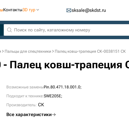
Контакты
3D тур
ии
sksale@skdst.ru
и
Пальцы для спецтехники
Палец ковш-трапеция СК-0038151 СК
.0 - Палец ковш-трапеция
Возможные замены
Pin.80.471.18.001.0;
Подходит к технике:
SWE205E;
СК
Производитель:
Все характеристики