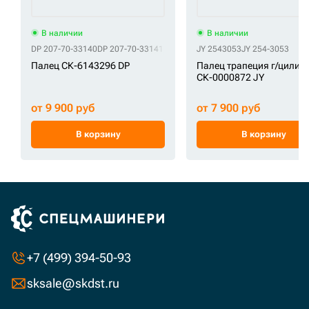
В наличии
В наличии
DP 207-70-33140
DP 207-70-33141
JY 2543053
JY 254-3053
Палец СК-6143296 DP
Палец трапеция г/цилин
СК-0000872 JY
от 9 900 руб
от 7 900 руб
В корзину
В корзину
+7 (499) 394-50-93
sksale@skdst.ru