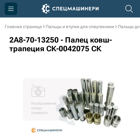
Главная страница
Пальцы и втулки для спецтехники
Пальцы дл
Компания
2A8-70-13250 - Палец ковш-
Акции
трапеция СК-0042075 СК
Доставка и оплата
Информация
Контакты
3D тур по производству
3D тур по складам
sksale@skdst.ru