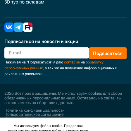
3D тур по складам
Подписаться
на новости и акции
Подписаться
Нажимая на "Подписаться" я даю
согласие
на
обработку
персональных данных
, а так же на получение информационных и
рекламных рассылок
2026 Все права защищены. Мы используем cookies для сбора
обезличенных персональных данных. Оставаясь на сайте, вы
соглашаетесь на сбор таких данных.
Политика конфиденциальности
Пользовательское соглашение
Политика обработки персональных данных
Мы используем файлы cookie. Продолжая
Поддержка и развитие
просмотр страниц нашего сайта, вы принимаете