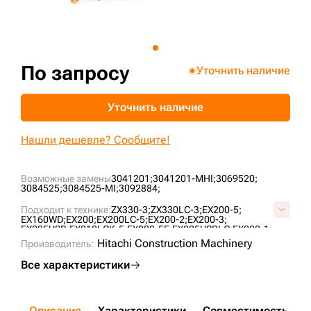
+7 (499) 394-50-93
По запросу
Уточнить наличие
Уточнить наличие
Нашли дешевле? Сообщите!
Возможные замены
3041201;
3041201-MHI;
3069520;
3084525;
3084525-MI;
3092884;
Подходит к технике:
ZX330-3;
ZX330LC-3;
EX200-5;
EX160WD;
EX200;
EX200LC-5;
EX200-2;
EX200-3;
EX225USR;
EX210LCK-5;
EX200-5E;
EX225USRLC;
EX200-1;
EX200-2M;
Hitachi Construction Machinery
Производитель:
Все характеристики
Описание
Характеристики
Совместимость
Д