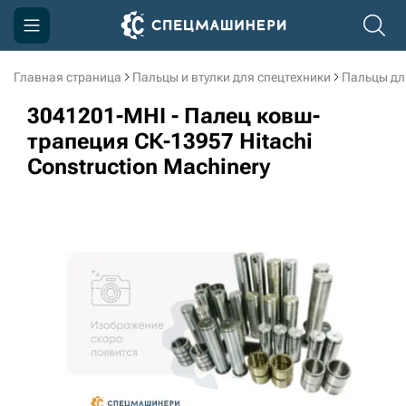
Главная страница
Пальцы и втулки для спецтехники
Пальцы дл
Компания
3041201-MHI - Палец ковш-
Акции
трапеция СК-13957 Hitachi
Construction Machinery
Доставка и оплата
Информация
Контакты
3D тур по производству
3D тур по складам
sksale@skdst.ru