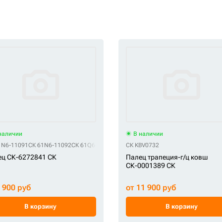
наличии
В наличии
1N6-11091
СК 61N6-11092
СК 61Q6-40060
СК KBV0732
ц СК-6272841 СК
Палец трапеция-г/ц ковш
СК-0001389 СК
6 900 руб
от 11 900 руб
В корзину
В корзину