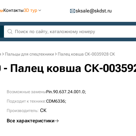
Контакты
3D тур
ии
sksale@skdst.ru
и
Пальцы для спецтехники
Палец ковша СК-0035928 СК
.0 - Палец ковша СК-00359
Возможные замены
Pin.90.637.24.001.0;
Подходит к технике:
CDM6336;
СК
Производитель:
Все характеристики