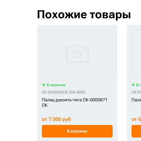
Похожие товары
В наличии
В 
СК 2543052
СК 254-3052
СК 6
Палец рукоять-тяга СК-0000871
Пале
СК
от 7 500 руб
от 
В корзину