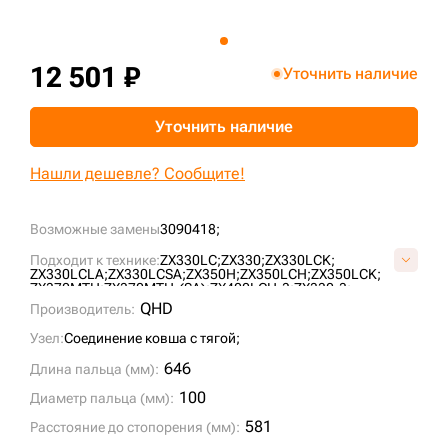
+7 (499) 394-50-93
12 501 ₽
Уточнить наличие
Уточнить наличие
Нашли дешевле? Сообщите!
Возможные замены
3090418;
Подходит к технике:
ZX330LC;
ZX330;
ZX330LCK;
ZX330LCLA;
ZX330LCSA;
ZX350H;
ZX350LCH;
ZX350LCK;
ZX370MTH;
ZX370MTH-(SA);
ZX400LCH-3;
ZX330-3;
ZX3303-(B);
ZX330LC-3;
ZX330LC3-(B);
ZX330LC3-(LA);
QHD
Производитель:
ZX330LC3-(SA);
ZX330LC3-AP;
ZX350H-3;
ZX350K-3;
ZX350L-3;
ZX350LCH-3;
ZX350LCK-3;
ZX350LCK3(C-B);
Узел:
Соединение ковша с тягой;
ZX350LCK3-AP;
ZX330-3G;
ZX350LCH(CRASH);
ZX330LC-3G;
ZX330LC5G-(SA);
ZX330-5G;
ZX350LC-3;
646
Длина пальца (мм):
100
Диаметр пальца (мм):
581
Расстояние до стопорения (мм):