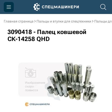
Главная страница
Пальцы и втулки для спецтехники
Пальцы дл
Компания
3090418 - Палец ковшевой
Акции
СК-14258 QHD
Доставка и оплата
Информация
Контакты
3D тур по производству
3D тур по складам
sksale@skdst.ru