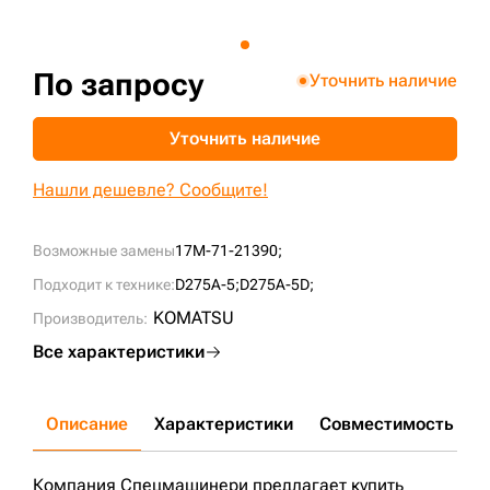
+7 (499) 394-50-93
По запросу
Уточнить наличие
Уточнить наличие
Нашли дешевле? Сообщите!
Возможные замены
17M-71-21390;
Подходит к технике:
D275A-5;
D275A-5D;
KOMATSU
Производитель:
Все характеристики
Описание
Характеристики
Совместимость
Д
Компания Спецмашинери предлагает купить