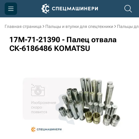
Главная страница
Пальцы и втулки для спецтехники
Пальцы дл
Компания
17M-71-21390 - Палец отвала
Акции
СК-6186486 KOMATSU
Доставка и оплата
Информация
Контакты
3D тур по производству
3D тур по складам
sksale@skdst.ru