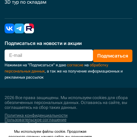
3D тур по складам
Подписаться
на новости и акции
Подписаться
Нажимая на "Подписаться" я даю
согласие
на
обработку
персональных данных
, а так же на получение информационных и
рекламных рассылок
2026 Все права защищены. Мы используем cookies для сбора
обезличенных персональных данных. Оставаясь на сайте, вы
соглашаетесь на сбор таких данных.
Политика конфиденциальности
Пользовательское соглашение
Политика обработки персональных данных
Мы используем файлы cookie. Продолжая
Поддержка и развитие
просмотр страниц нашего сайта, вы принимаете