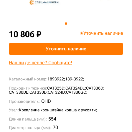
+7 (499) 394-50-93
10 806 ₽
Уточнить наличие
Уточнить наличие
Нашли дешевле? Сообщите!
Каталожный номер:
1893922;
189-3922;
Подходит к технике:
CAT325D;
CAT324DL;
CAT336D;
CAT330DL;
CAT330D;
CAT324D;
CAT330GC;
QHD
Производитель:
Узел:
Крепление кронштейна ковша к рукояти;
554
Длина пальца (мм):
70
Диаметр пальца (мм):